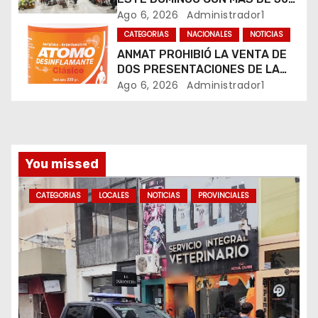
EMPRENDEDORES LOCALES
Ago 6, 2026
Administrador1
t
CATEGORIAS
NACIONALES
NOTICIAS
r
ANMAT PROHIBIÓ LA VENTA DE
DOS PRESENTACIONES DE LA
a
CREMA ÁTOMO DESINFLAMANTE
Ago 6, 2026
Administrador1
TRAS UN ROBO
d
a
You missed
s
CATEGORIAS
LOCALES
NOTICIAS
PROVINCIALES