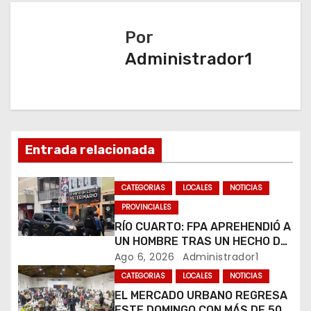
e
Por
g
Administrador1
a
c
i
Entrada relacionada
ó
n
CATEGORIAS
LOCALES
NOTICIAS
PROVINCIALES
d
RÍO CUARTO: FPA APREHENDIÓ A
e
UN HOMBRE TRAS UN HECHO DE
HURTO EN UNA VETERINARIA
Ago 6, 2026
Administrador1
e
CATEGORIAS
LOCALES
NOTICIAS
EL MERCADO URBANO REGRESA
n
ESTE DOMINGO CON MÁS DE 50