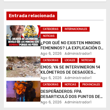
d
e
Entrada relacionada
e
CATEGORIAS
INTERNACIONALES
n
NOTICIAS
¿POR QUÉ NO EXISTEN MINIONS
t
FEMENINOS? LA EXPLICACIÓN DE
SU CREADOR QUE VOLVIÓ A
Ago 6, 2026
Administrador1
r
VIRALIZARSE
CATEGORIAS
LOCALES
NOTICIAS
a
EMOS: YA SE INTERVINIERON 14
KILÓMETROS DE DESAGÜES
d
PLUVIALES
Ago 6, 2026
Administrador1
CATEGORIAS
NOTICIAS
PROVINCIALES
a
DESPEÑADEROS: FPA
s
DESARTICULÓ DOS PUNTOS DE
VENTA DE DROGAS. TRES
Ago 6, 2026
Administrador1
DETENIDOS