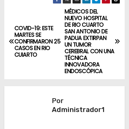
MÉDICOS DEL
N
NUEVO HOSPITAL
a
DE RIO CUARTO
COVID-19: ESTE
SAN ANTONIO DE
MARTES SE
v
PADUA EXTIRPAN
CONFIRMARON 25
UN TUMOR
CASOS EN RIO
e
CEREBRAL CON UNA
CUIARTO
TÉCNICA
g
INNOVADORA
ENDOSCÓPICA
a
c
i
Por
ó
Administrador1
n