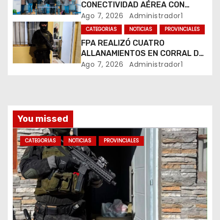
CONECTIVIDAD AÉREA CON
n
CUATRO VUELOS SEMANALES A
Ago 7, 2026
Administrador1
BUENOS AIRES
t
CATEGORIAS
NOTICIAS
PROVINCIALES
FPA REALIZÓ CUATRO
r
ALLANAMIENTOS EN CORRAL DE
BUSTOS-IFFLINGER
Ago 7, 2026
Administrador1
a
d
a
You missed
s
CATEGORIAS
NOTICIAS
PROVINCIALES