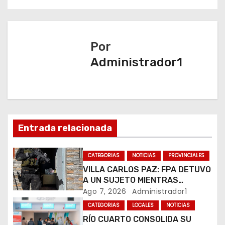
v
e
Por
g
Administrador1
a
c
i
Entrada relacionada
ó
n
CATEGORIAS
NOTICIAS
PROVINCIALES
VILLA CARLOS PAZ: FPA DETUVO
d
A UN SUJETO MIENTRAS
COMERCIALIZABA COCAÍNA Y
Ago 7, 2026
Administrador1
e
MARIHUANA EN UNA PLAZA
CATEGORIAS
LOCALES
NOTICIAS
e
RÍO CUARTO CONSOLIDA SU