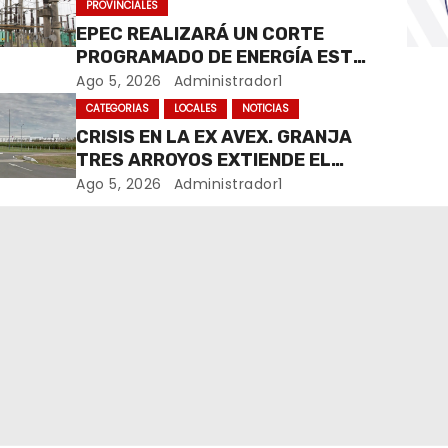
PROVINCIALES
EPEC REALIZARÁ UN CORTE
PROGRAMADO DE ENERGÍA ESTE
JUEVES EN RÍO CUARTO
Ago 5, 2026
Administrador1
CATEGORIAS
LOCALES
NOTICIAS
CRISIS EN LA EX AVEX. GRANJA
TRES ARROYOS EXTIENDE EL
CIERRE DE LA PLANTA DE AVEX
Ago 5, 2026
Administrador1
EN RÍO CUARTO Y CRECE LA
INCERTIDUMBRE DE LOS
TRABAJADORES