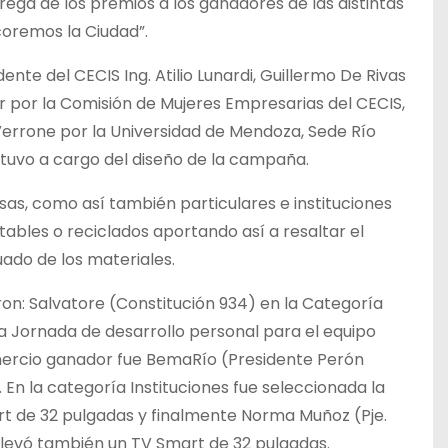
rega de los premios a los ganadores de las distintas
coremos la Ciudad”.
nte del CECIS Ing. Atilio Lunardi, Guillermo De Rivas
ar por la Comisión de Mujeres Empresarias del CECIS,
Verrone por la Universidad de Mendoza, Sede Río
stuvo a cargo del diseño de la campaña.
as, como así también particulares e instituciones
bles o reciclados aportando así a resaltar el
uado de los materiales.
on: Salvatore (Constitución 934) en la Categoría
na Jornada de desarrollo personal para el equipo
omercio ganador fue BemaRío (Presidente Perón
En la categoría Instituciones fue seleccionada la
rt de 32 pulgadas y finalmente Norma Muñoz (Pje.
 llevó también un TV Smart de 32 pulgadas.