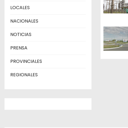
n
LOCALES
d
NACIONALES
e
NOTICIAS
e
PRENSA
n
PROVINCIALES
t
REGIONALES
r
a
d
a
s