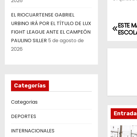
2026
EL RIOCUARTENSE GABRIEL
URBINO IRÁ POR EL TÍTULO DE LUX
ESTE M
N
ESCOL
FIGHT LEAGUE ANTE EL CAMPEÓN
a
PAULINO SILLER
5 de agosto de
2026
v
e
g
Categorías
a
Categorias
c
Entrada
i
DEPORTES
ó
INTERNACIONALES