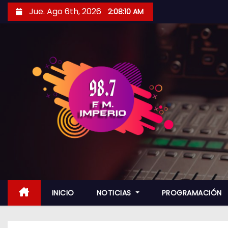
S
Jue. Ago 6th, 2026
2:08:12 AM
a
l
t
a
r
a
l
c
o
n
t
e
n
INICIO
NOTICIAS
PROGRAMACIÓN
i
d