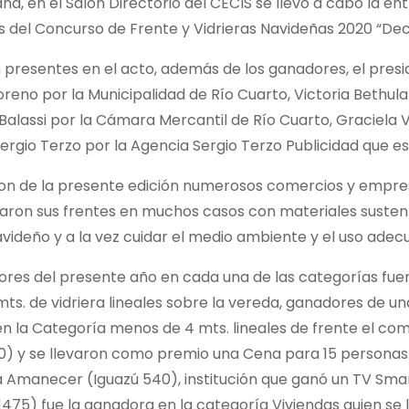
a, en el Salón Directorio del CECIS se llevó a cabo la ent
s del Concurso de Frente y Vidrieras Navideñas 2020 “De
 presentes en el acto, además de los ganadores, el preside
reno por la Municipalidad de Río Cuarto, Victoria Bethul
Balassi por la Cámara Mercantil de Río Cuarto, Graciela 
ergio Terzo por la Agencia Sergio Terzo Publicidad que e
ron de la presente edición numerosos comercios y empres
aron sus frentes en muchos casos con materiales sustenta
avideño y a la vez cuidar el medio ambiente y el uso adec
res del presente año en cada una de las categorías fuer
ts. de vidriera lineales sobre la vereda, ganadores de u
en la Categoría menos de 4 mts. lineales de frente el c
) y se llevaron como premio una Cena para 15 personas. 
a Amanecer (Iguazú 540), institución que ganó un TV Sma
475) fue la ganadora en la categoría Viviendas quien se