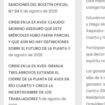
Esta mañan
SANCIONES DEL BOLETÍN OFICIAL
categoría
N.º 24
5 de agosto de 2026
Estuvieron
CRISIS EN LA EX AVEX: CLAUDIO
y Diego Mo
MORENO ASEGURÓ QUE ESTE
Alejandro 
MIÉRCOLES HUBO FAENA PARCIAL
Cuarto y S
Y QUE AÚN NO HAY DEFINICIONES
Participa
SOBRE EL FUTURO DE LA PLANTA
5
que decor
de agosto de 2026
espíritu n
CRISIS EN LA EX AVEX. GRANJA
Los ganado
TRES ARROYOS EXTIENDE EL
Más de 4 m
CIERRE DE LA PLANTA DE AVEX EN
ganador; 
RÍO CUARTO Y CRECE LA
Centro 330
INCERTIDUMBRE DE LOS
Residenci
TRABAJADORES
5 de agosto de
Orquídea 1