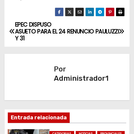
EPEC DISPUSO
N
ASUETO PARA EL 24
RENUNCIO PAULUZZI
a
Y 31
v
e
Por
g
Administrador1
a
c
i
Entrada relacionada
ó
CATEGORIAS
NOTICIAS
PROVINCIALES