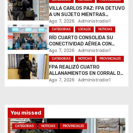
n
VILLA CARLOS PAZ: FPA DETUVO
A UN SUJETO MIENTRAS
d
COMERCIALIZABA COCAÍNA Y
Ago 7, 2026
Administrador1
MARIHUANA EN UNA PLAZA
e
CATEGORIAS
LOCALES
NOTICIAS
RÍO CUARTO CONSOLIDA SU
e
CONECTIVIDAD AÉREA CON
CUATRO VUELOS SEMANALES A
Ago 7, 2026
Administrador1
n
BUENOS AIRES
CATEGORIAS
NOTICIAS
PROVINCIALES
t
FPA REALIZÓ CUATRO
ALLANAMIENTOS EN CORRAL DE
r
BUSTOS-IFFLINGER
Ago 7, 2026
Administrador1
a
d
You missed
a
CATEGORIAS
NOTICIAS
PROVINCIALES
s