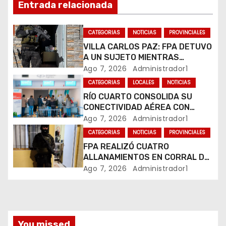
n
Entrada relacionada
d
CATEGORIAS
NOTICIAS
PROVINCIALES
e
VILLA CARLOS PAZ: FPA DETUVO
A UN SUJETO MIENTRAS
e
COMERCIALIZABA COCAÍNA Y
Ago 7, 2026
Administrador1
MARIHUANA EN UNA PLAZA
CATEGORIAS
LOCALES
NOTICIAS
n
RÍO CUARTO CONSOLIDA SU
CONECTIVIDAD AÉREA CON
t
CUATRO VUELOS SEMANALES A
Ago 7, 2026
Administrador1
BUENOS AIRES
r
CATEGORIAS
NOTICIAS
PROVINCIALES
FPA REALIZÓ CUATRO
a
ALLANAMIENTOS EN CORRAL DE
BUSTOS-IFFLINGER
Ago 7, 2026
Administrador1
d
a
s
You missed