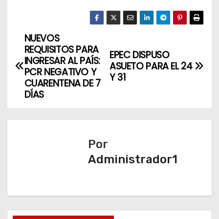
NUEVOS
N
REQUISITOS PARA
EPEC DISPUSO
a
INGRESAR AL PAÍS:
ASUETO PARA EL 24
PCR NEGATIVO Y
Y 31
v
CUARENTENA DE 7
DÍAS
e
g
a
Por
Administrador1
c
i
ó