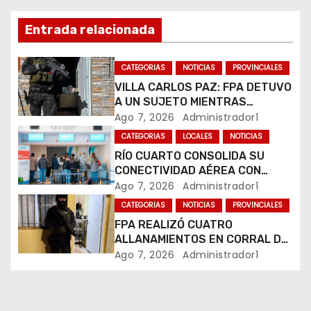
ó
Entrada relacionada
n
CATEGORIAS
NOTICIAS
PROVINCIALES
d
VILLA CARLOS PAZ: FPA DETUVO
A UN SUJETO MIENTRAS
e
COMERCIALIZABA COCAÍNA Y
Ago 7, 2026
Administrador1
MARIHUANA EN UNA PLAZA
e
CATEGORIAS
LOCALES
NOTICIAS
RÍO CUARTO CONSOLIDA SU
n
CONECTIVIDAD AÉREA CON
CUATRO VUELOS SEMANALES A
Ago 7, 2026
Administrador1
t
BUENOS AIRES
CATEGORIAS
NOTICIAS
PROVINCIALES
r
FPA REALIZÓ CUATRO
ALLANAMIENTOS EN CORRAL DE
a
BUSTOS-IFFLINGER
Ago 7, 2026
Administrador1
d