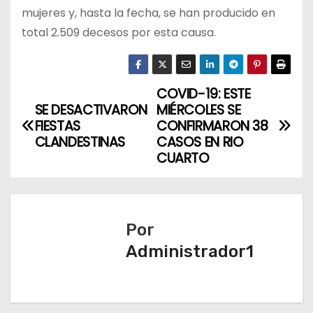
mujeres y, hasta la fecha, se han producido en
total 2.509 decesos por esta causa.
COVID-19: ESTE
N
SE DESACTIVARON
MIÉRCOLES SE
a
FIESTAS
CONFIRMARON 38
CLANDESTINAS
CASOS EN RIO
v
CUARTO
e
g
Por
a
Administrador1
c
i