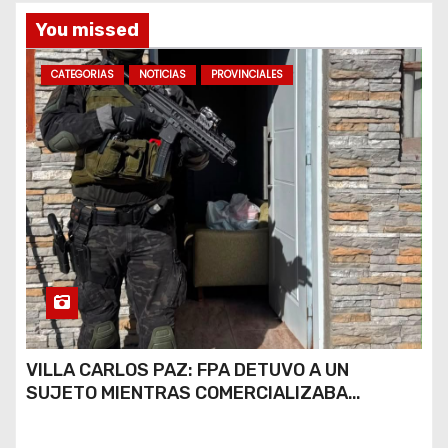
a
You missed
s
CATEGORIAS
NOTICIAS
PROVINCIALES
VILLA CARLOS PAZ: FPA DETUVO A UN
SUJETO MIENTRAS COMERCIALIZABA
COCAÍNA Y MARIHUANA EN UNA PLAZA