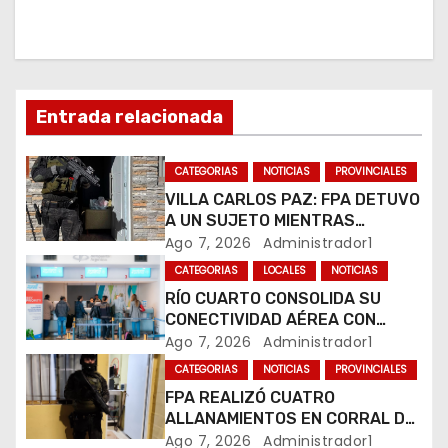
c
i
ó
Entrada relacionada
n
CATEGORIAS
NOTICIAS
PROVINCIALES
d
VILLA CARLOS PAZ: FPA DETUVO
A UN SUJETO MIENTRAS
e
COMERCIALIZABA COCAÍNA Y
Ago 7, 2026
Administrador1
MARIHUANA EN UNA PLAZA
e
CATEGORIAS
LOCALES
NOTICIAS
RÍO CUARTO CONSOLIDA SU
n
CONECTIVIDAD AÉREA CON
CUATRO VUELOS SEMANALES A
Ago 7, 2026
Administrador1
t
BUENOS AIRES
CATEGORIAS
NOTICIAS
PROVINCIALES
r
FPA REALIZÓ CUATRO
ALLANAMIENTOS EN CORRAL DE
a
BUSTOS-IFFLINGER
Ago 7, 2026
Administrador1