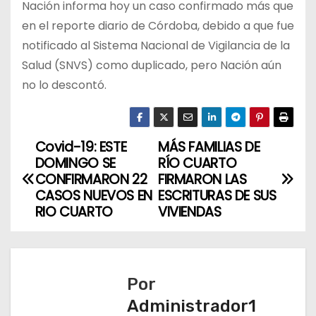
Nación informa hoy un caso confirmado más que
en el reporte diario de Córdoba, debido a que fue
notificado al Sistema Nacional de Vigilancia de la
Salud (SNVS) como duplicado, pero Nación aún
no lo descontó.
Covid-19: ESTE
MÁS FAMILIAS DE
N
DOMINGO SE
RÍO CUARTO
a
CONFIRMARON 22
FIRMARON LAS
CASOS NUEVOS EN
ESCRITURAS DE SUS
v
RIO CUARTO
VIVIENDAS
e
g
Por
a
Administrador1