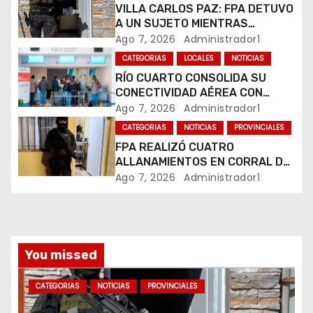
e
VILLA CARLOS PAZ: FPA DETUVO
A UN SUJETO MIENTRAS
n
COMERCIALIZABA COCAÍNA Y
Ago 7, 2026
Administrador1
MARIHUANA EN UNA PLAZA
CATEGORIAS
LOCALES
NOTICIAS
t
RÍO CUARTO CONSOLIDA SU
CONECTIVIDAD AÉREA CON
r
CUATRO VUELOS SEMANALES A
Ago 7, 2026
Administrador1
BUENOS AIRES
a
CATEGORIAS
NOTICIAS
PROVINCIALES
FPA REALIZÓ CUATRO
d
ALLANAMIENTOS EN CORRAL DE
BUSTOS-IFFLINGER
Ago 7, 2026
Administrador1
a
s
You missed
CATEGORIAS
NOTICIAS
PROVINCIALES