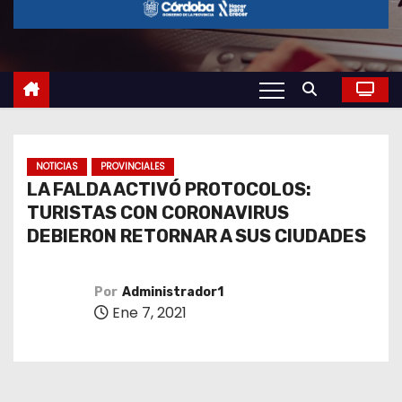
o
NOTICIAS
PROVINCIALES
LA FALDA ACTIVÓ PROTOCOLOS:
TURISTAS CON CORONAVIRUS
DEBIERON RETORNAR A SUS CIUDADES
Por
Administrador1
Ene 7, 2021