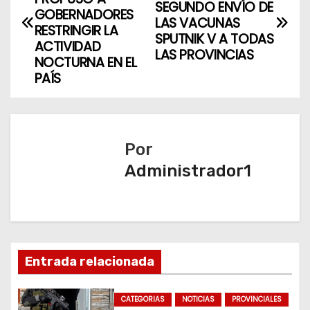
a
SEGUNDO ENVÍO DE
GOBERNADORES
LAS VACUNAS
v
RESTRINGIR LA
SPUTNIK V A TODAS
ACTIVIDAD
LAS PROVINCIAS
e
NOCTURNA EN EL
PAÍS
g
a
c
Por
Administrador1
i
ó
n
d
Entrada relacionada
e
CATEGORIAS
NOTICIAS
PROVINCIALES