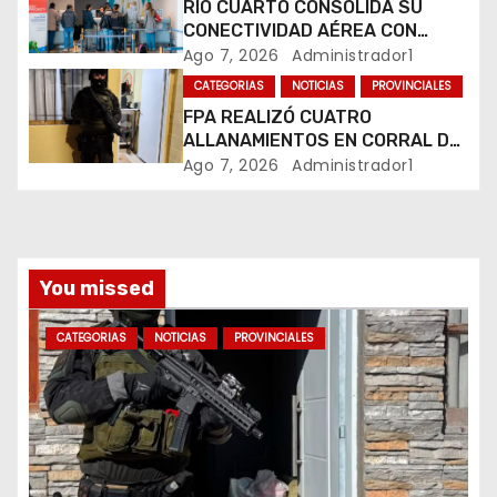
RÍO CUARTO CONSOLIDA SU
t
CONECTIVIDAD AÉREA CON
CUATRO VUELOS SEMANALES A
Ago 7, 2026
Administrador1
r
BUENOS AIRES
CATEGORIAS
NOTICIAS
PROVINCIALES
a
FPA REALIZÓ CUATRO
ALLANAMIENTOS EN CORRAL DE
d
BUSTOS-IFFLINGER
Ago 7, 2026
Administrador1
a
s
You missed
CATEGORIAS
NOTICIAS
PROVINCIALES