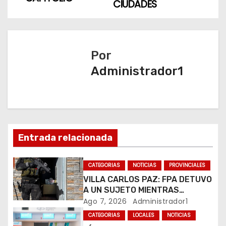
e
CIUDADES
g
a
Por
c
Administrador1
i
ó
n
Entrada relacionada
d
CATEGORIAS
NOTICIAS
PROVINCIALES
e
VILLA CARLOS PAZ: FPA DETUVO
e
A UN SUJETO MIENTRAS
COMERCIALIZABA COCAÍNA Y
Ago 7, 2026
Administrador1
n
MARIHUANA EN UNA PLAZA
CATEGORIAS
LOCALES
NOTICIAS