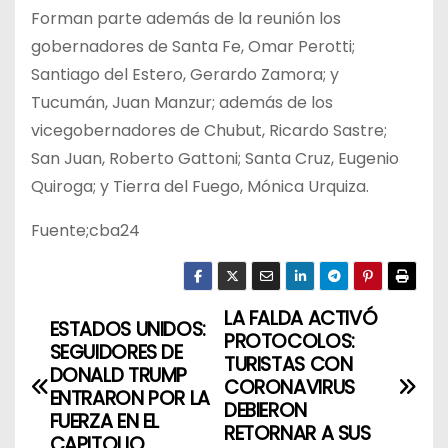
Forman parte además de la reunión los
gobernadores de Santa Fe, Omar Perotti;
Santiago del Estero, Gerardo Zamora; y
Tucumán, Juan Manzur; además de los
vicegobernadores de Chubut, Ricardo Sastre;
San Juan, Roberto Gattoni; Santa Cruz, Eugenio
Quiroga; y Tierra del Fuego, Mónica Urquiza.
Fuente;cba24
LA FALDA ACTIVÓ
N
ESTADOS UNIDOS:
PROTOCOLOS:
SEGUIDORES DE
a
TURISTAS CON
DONALD TRUMP
CORONAVIRUS
ENTRARON POR LA
v
DEBIERON
FUERZA EN EL
RETORNAR A SUS
CAPITOLIO