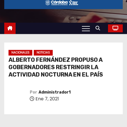
o
NACIONALES
NOTICIAS
ALBERTO FERNÁNDEZ PROPUSO A
GOBERNADORES RESTRINGIR LA
ACTIVIDAD NOCTURNA EN EL PAÍS
Por
Administrador1
Ene 7, 2021