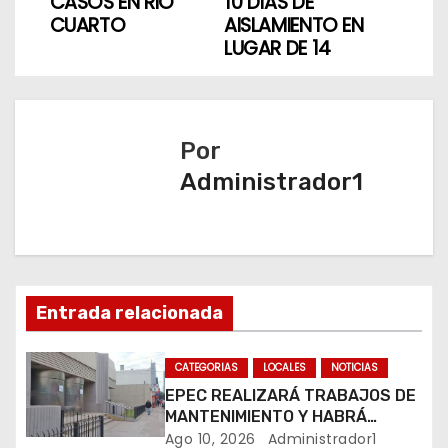
v
CASOS EN RIO
10 DÍAS DE
CUARTO
AISLAMIENTO EN
e
LUGAR DE 14
g
a
Por
c
Administrador1
i
ó
n
Entrada relacionada
d
CATEGORIAS
LOCALES
NOTICIAS
e
EPEC REALIZARÁ TRABAJOS DE
e
MANTENIMIENTO Y HABRÁ
CORTES DE LUZ EN DISTINTOS
Ago 10, 2026
Administrador1