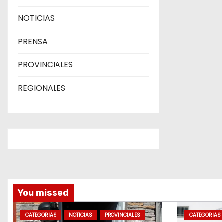
n
NOTICIAS
t
PRENSA
r
PROVINCIALES
a
REGIONALES
d
a
s
You missed
CATEGORIAS
NOTICIAS
PROVINCIALES
CATEGORIAS