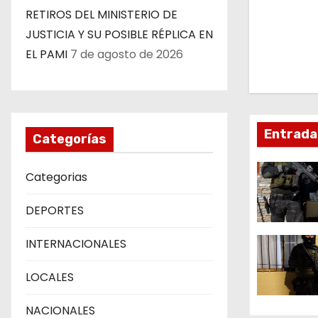
v
RETIROS DEL MINISTERIO DE
JUSTICIA Y SU POSIBLE RÉPLICA EN
e
EL PAMI
7 de agosto de 2026
g
a
c
Entrada
Categorías
i
Categorias
ó
DEPORTES
n
INTERNACIONALES
d
e
LOCALES
e
NACIONALES