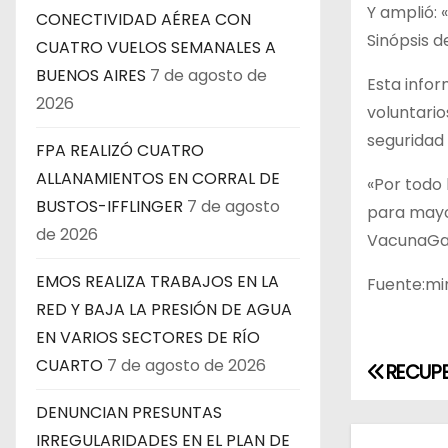
Y amplió: 
CONECTIVIDAD AÉREA CON
Sinópsis d
CUATRO VUELOS SEMANALES A
BUENOS AIRES
7 de agosto de
Esta infor
2026
voluntario
seguridad 
FPA REALIZÓ CUATRO
ALLANAMIENTOS EN CORRAL DE
«Por todo
BUSTOS-IFFLINGER
7 de agosto
para mayor
de 2026
VacunaGam
EMOS REALIZA TRABAJOS EN LA
Fuente:mi
RED Y BAJA LA PRESIÓN DE AGUA
EN VARIOS SECTORES DE RÍO
CUARTO
7 de agosto de 2026
RECUPE
N
DENUNCIAN PRESUNTAS
a
IRREGULARIDADES EN EL PLAN DE