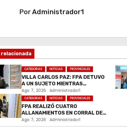
Por
Administrador1
 relacionada
CATEGORIAS
NOTICIAS
PROVINCIALES
VILLA CARLOS PAZ: FPA DETUVO
A UN SUJETO MIENTRAS
COMERCIALIZABA COCAÍNA Y
Ago 7, 2026
Administrador1
MARIHUANA EN UNA PLAZA
CATEGORIAS
NOTICIAS
PROVINCIALES
FPA REALIZÓ CUATRO
ALLANAMIENTOS EN CORRAL DE
BUSTOS-IFFLINGER
Ago 7, 2026
Administrador1