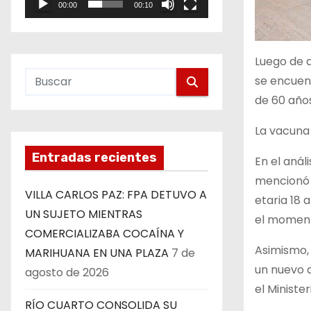
00:00
00:10
e
o
Luego de a
se encuen
de 60 años
La vacuna 
Entradas recientes
En el anál
mencionó q
VILLA CARLOS PAZ: FPA DETUVO A
etaria 18 
UN SUJETO MIENTRAS
el momento
COMERCIALIZABA COCAÍNA Y
Asimismo, 
MARIHUANA EN UNA PLAZA
7 de
un nuevo 
agosto de 2026
el Ministe
RÍO CUARTO CONSOLIDA SU