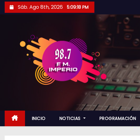
S
Sáb. Ago 8th, 2026
5:09:20 PM
a
l
t
a
r
a
l
c
o
n
t
e
n
INICIO
NOTICIAS
PROGRAMACIÓN
i
d