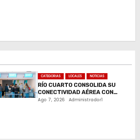
CATEGORIAS
LOCALES
NOTICIAS
RÍO CUARTO CONSOLIDA SU
CONECTIVIDAD AÉREA CON
CUATRO VUELOS SEMANALES A
Ago 7, 2026
Administrador1
BUENOS AIRES