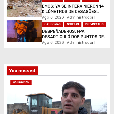
t
EMOS: YA SE INTERVINIERON 14
KILÓMETROS DE DESAGÜES
r
PLUVIALES
Ago 6, 2026
Administrador1
CATEGORIAS
NOTICIAS
PROVINCIALES
a
DESPEÑADEROS: FPA
DESARTICULÓ DOS PUNTOS DE
d
VENTA DE DROGAS. TRES
Ago 6, 2026
Administrador1
DETENIDOS
a
s
You missed
CATEGORIAS