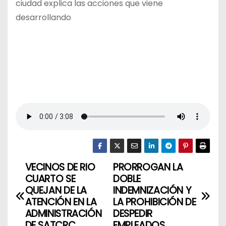
ciudad explica las acciones que viene
desarrollando
VECINOS DE RIO
PRORROGAN LA
N
CUARTO SE
DOBLE
a
QUEJAN DE LA
INDEMNIZACIÓN Y
ATENCIÓN EN LA
LA PROHIBICIÓN DE
v
ADMINISTRACIÓN
DESPEDIR
DE SATCRC
EMPLEADOS