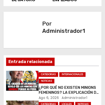
e
g
a
Por
Administrador1
c
i
ó
n
Entrada relacionada
d
CATEGORIAS
INTERNACIONALES
e
NOTICIAS
¿POR QUÉ NO EXISTEN MINIONS
e
FEMENINOS? LA EXPLICACIÓN DE
SU CREADOR QUE VOLVIÓ A
Ago 6, 2026
Administrador1
n
VIRALIZARSE
CATEGORIAS
LOCALES
NOTICIAS