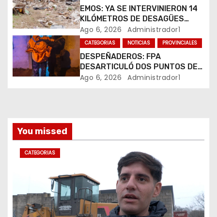
n
EMOS: YA SE INTERVINIERON 14
t
KILÓMETROS DE DESAGÜES
PLUVIALES
Ago 6, 2026
Administrador1
r
CATEGORIAS
NOTICIAS
PROVINCIALES
DESPEÑADEROS: FPA
a
DESARTICULÓ DOS PUNTOS DE
VENTA DE DROGAS. TRES
Ago 6, 2026
Administrador1
d
DETENIDOS
a
s
You missed
CATEGORIAS