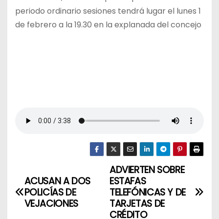
periodo ordinario sesiones tendrá lugar el lunes 1
de febrero a la 19.30 en la explanada del concejo
ADVIERTEN SOBRE
N
ACUSAN A DOS
ESTAFAS
a
POLICÍAS DE
TELEFÓNICAS Y DE
VEJACIONES
TARJETAS DE
v
CRÉDITO