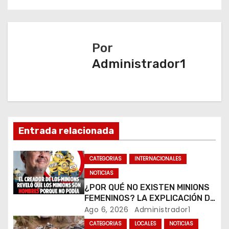
e
g
Por
a
Administrador1
c
i
ó
Entrada relacionada
n
CATEGORIAS
INTERNACIONALES
d
NOTICIAS
e
¿POR QUÉ NO EXISTEN MINIONS
FEMENINOS? LA EXPLICACIÓN DE
e
SU CREADOR QUE VOLVIÓ A
Ago 6, 2026
Administrador1
VIRALIZARSE
CATEGORIAS
LOCALES
NOTICIAS