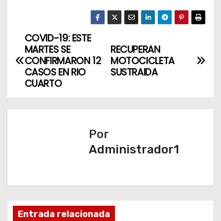
COVID-19: ESTE
N
MARTES SE
RECUPERAN
a
CONFIRMARON 12
MOTOCICLETA
CASOS EN RIO
SUSTRAIDA
v
CUARTO
e
g
Por
a
Administrador1
c
i
ó
Entrada relacionada