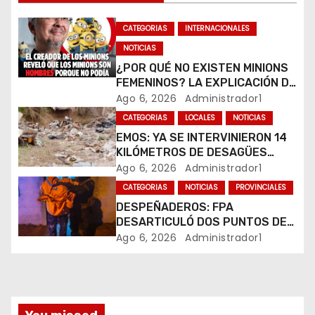
n
CATEGORIAS
INTERNACIONALES
d
NOTICIAS
e
¿POR QUÉ NO EXISTEN MINIONS
FEMENINOS? LA EXPLICACIÓN DE
e
SU CREADOR QUE VOLVIÓ A
Ago 6, 2026
Administrador1
VIRALIZARSE
CATEGORIAS
LOCALES
NOTICIAS
n
EMOS: YA SE INTERVINIERON 14
t
KILÓMETROS DE DESAGÜES
PLUVIALES
Ago 6, 2026
Administrador1
r
CATEGORIAS
NOTICIAS
PROVINCIALES
DESPEÑADEROS: FPA
a
DESARTICULÓ DOS PUNTOS DE
VENTA DE DROGAS. TRES
Ago 6, 2026
Administrador1
d
DETENIDOS
a
s