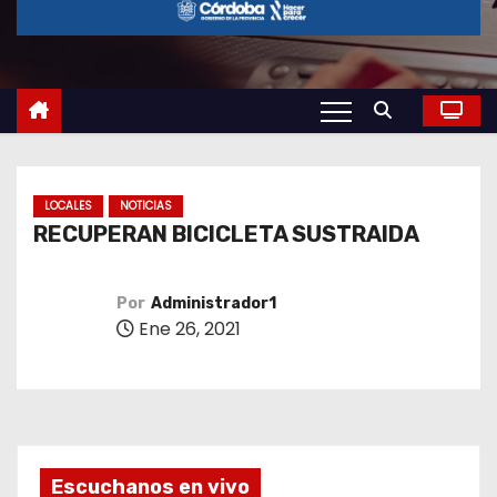
o
LOCALES
NOTICIAS
RECUPERAN BICICLETA SUSTRAIDA
Por
Administrador1
Ene 26, 2021
Escuchanos en vivo