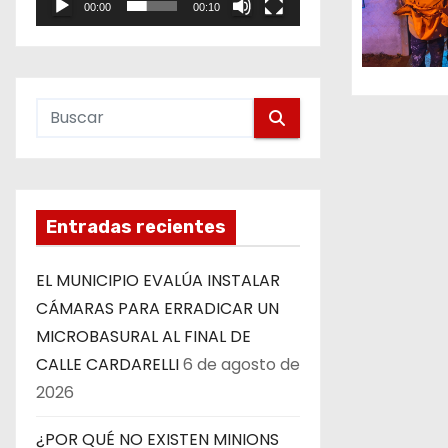
d
00:00
00:10
e
e
o
e
n
t
r
Entradas recientes
a
EL MUNICIPIO EVALÚA INSTALAR
d
CÁMARAS PARA ERRADICAR UN
a
MICROBASURAL AL FINAL DE
CALLE CARDARELLI
6 de agosto de
s
2026
¿POR QUÉ NO EXISTEN MINIONS