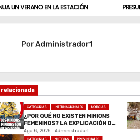
NUA UN VERANO EN LA ESTACIÓN
PRESU
Por
Administrador1
 relacionada
CATEGORIAS
INTERNACIONALES
NOTICIAS
¿POR QUÉ NO EXISTEN MINIONS
FEMENINOS? LA EXPLICACIÓN DE
SU CREADOR QUE VOLVIÓ A
Ago 6, 2026
Administrador1
VIRALIZARSE
CATEGORIAS
NOTICIAS
PROVINCIALES