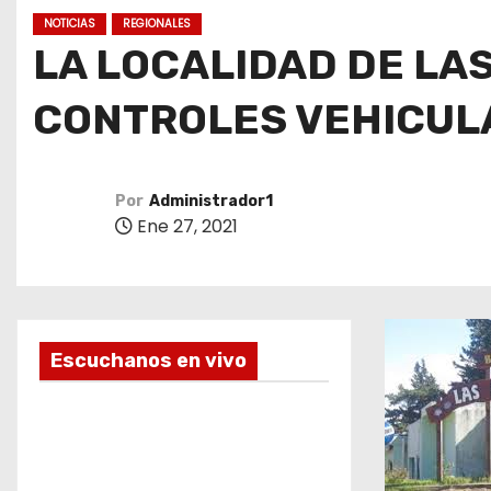
o
NOTICIAS
REGIONALES
LA LOCALIDAD DE LA
CONTROLES VEHICUL
Por
Administrador1
Ene 27, 2021
Escuchanos en vivo