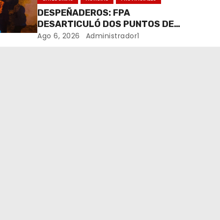
DESPEÑADEROS: FPA
DESARTICULÓ DOS PUNTOS DE
VENTA DE DROGAS. TRES
Ago 6, 2026
Administrador1
DETENIDOS