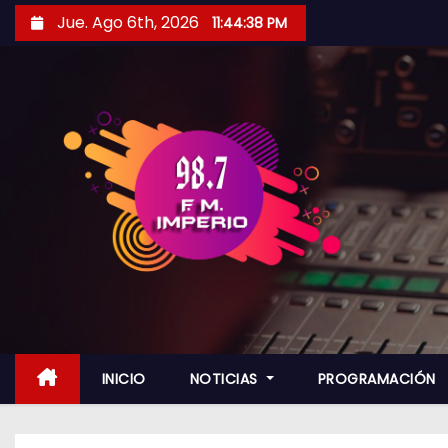
S
Jue. Ago 6th, 2026
11:44:38 PM
a
l
t
a
r
a
l
c
o
n
t
e
n
INICIO
NOTICIAS
PROGRAMACIÓN
i
d