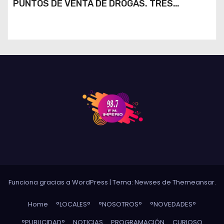
PUNTOS DE VENTA DE DROGAS. TRES
DETENIDOS
Funciona gracias a WordPress
|
Tema: Newses de
Themeansar
.
Home
°LOCALES°
°NOSOTROS°
°NOVEDADES°
°PUBLICIDAD°
NOTICIAS
PROGRAMACIÓN
CURIOSO