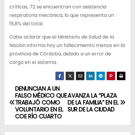
críticas, 72 se encuentran con asistencia
respiratoria mecánica, lo que representa un
15,8% del total.
Cabe aclarar que el Ministerio de Salud de la
Nación informa hoy un fallecimiento menos en la
provincia de Córdoba, debido a un error de
carga en el sistema.
DENUNCIAN A UN
N
FALSO MÉDICO QUE
AVANZA LA “PLAZA
a
TRABAJÓ COMO
DE LA FAMILIA” EN EL
VOLUNTARIO EN EL
SUR DE LA CIUDAD
v
COE RÍO CUARTO
e