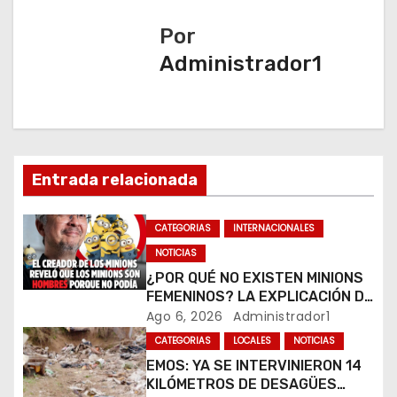
g
Por
a
Administrador1
c
i
ó
Entrada relacionada
n
CATEGORIAS
INTERNACIONALES
d
NOTICIAS
e
¿POR QUÉ NO EXISTEN MINIONS
FEMENINOS? LA EXPLICACIÓN DE
e
SU CREADOR QUE VOLVIÓ A
Ago 6, 2026
Administrador1
VIRALIZARSE
CATEGORIAS
LOCALES
NOTICIAS
n
EMOS: YA SE INTERVINIERON 14
t
KILÓMETROS DE DESAGÜES