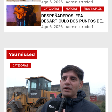
PLUVIALES
Ago 6, 2026
Administrador1
r
CATEGORIAS
NOTICIAS
PROVINCIALES
DESPEÑADEROS: FPA
a
DESARTICULÓ DOS PUNTOS DE
VENTA DE DROGAS. TRES
Ago 6, 2026
Administrador1
d
DETENIDOS
a
s
You missed
CATEGORIAS