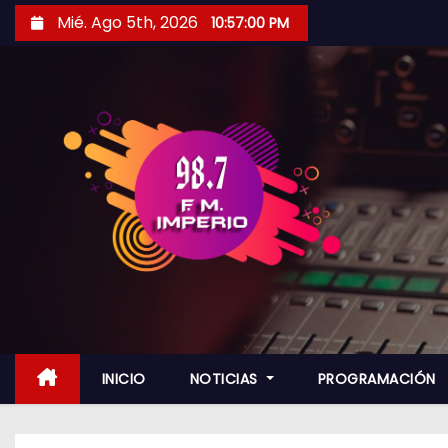
S
Mié. Ago 5th, 2026
10:57:01 PM
a
l
t
a
r
a
l
c
o
n
t
e
n
INICIO
NOTICIAS
PROGRAMACIÓN
i
d