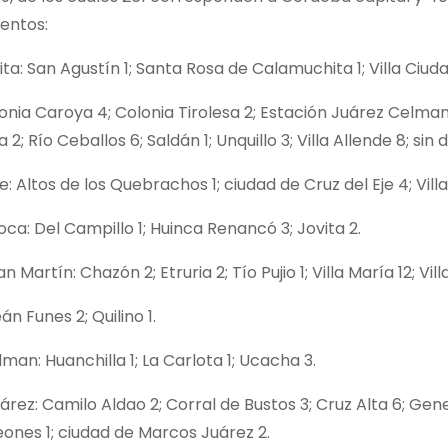
entos:
a: San Agustín 1; Santa Rosa de Calamuchita 1; Villa Ciuda
onia Caroya 4; Colonia Tirolesa 2; Estación Juárez Celman 
2; Río Ceballos 6; Saldán 1; Unquillo 3; Villa Allende 8; sin 
e: Altos de los Quebrachos 1; ciudad de Cruz del Eje 4; Villa
ca: Del Campillo 1; Huinca Renancó 3; Jovita 2.
 Martín: Chazón 2; Etruria 2; Tío Pujio 1; Villa María 12; Vil
eán Funes 2; Quilino 1.
man: Huanchilla 1; La Carlota 1; Ucacha 3.
rez: Camilo Aldao 2; Corral de Bustos 3; Cruz Alta 6; Gener
eones 1; ciudad de Marcos Juárez 2.