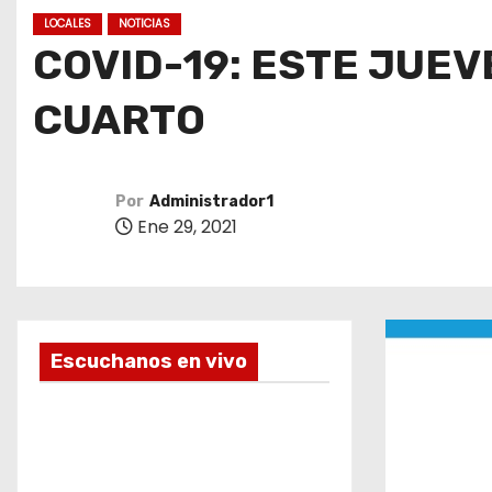
o
LOCALES
NOTICIAS
COVID-19: ESTE JUEV
CUARTO
Por
Administrador1
Ene 29, 2021
Escuchanos en vivo