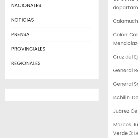
NACIONALES
departam
NOTICIAS
Calamuchit
PRENSA
Colón: Col
Mendiolaza 
PROVINCIALES
Cruz del Ej
REGIONALES
General Ro
General San
Ischilín: D
Juárez Cel
Marcos Juá
Verde 3; L