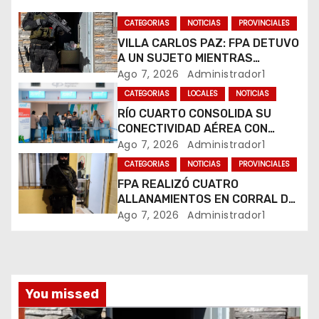
d
CATEGORIAS
NOTICIAS
PROVINCIALES
e
VILLA CARLOS PAZ: FPA DETUVO
A UN SUJETO MIENTRAS
e
COMERCIALIZABA COCAÍNA Y
Ago 7, 2026
Administrador1
MARIHUANA EN UNA PLAZA
CATEGORIAS
LOCALES
NOTICIAS
n
RÍO CUARTO CONSOLIDA SU
CONECTIVIDAD AÉREA CON
t
CUATRO VUELOS SEMANALES A
Ago 7, 2026
Administrador1
BUENOS AIRES
r
CATEGORIAS
NOTICIAS
PROVINCIALES
FPA REALIZÓ CUATRO
a
ALLANAMIENTOS EN CORRAL DE
BUSTOS-IFFLINGER
Ago 7, 2026
Administrador1
d
a
s
You missed