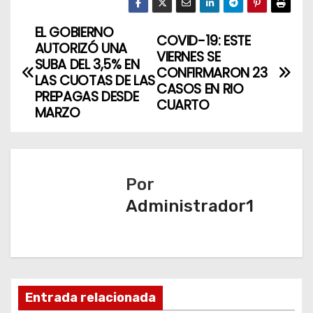
EL GOBIERNO
N
COVID-19: ESTE
AUTORIZÓ UNA
VIERNES SE
a
SUBA DEL 3,5% EN
CONFIRMARON 23
LAS CUOTAS DE LAS
CASOS EN RIO
v
PREPAGAS DESDE
CUARTO
MARZO
e
g
a
Por
Administrador1
c
i
ó
n
Entrada relacionada