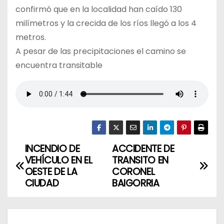
confirmó que en la localidad han caído 130
milímetros y la crecida de los ríos llegó a los 4
metros.
A pesar de las precipitaciones el camino se
encuentra transitable
INCENDIO DE
ACCIDENTE DE
N
VEHÍCULO EN EL
TRANSITO EN
a
OESTE DE LA
CORONEL
CIUDAD
BAIGORRIA
v
e