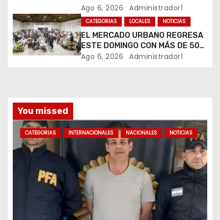
HURTO EN UNA VETERINARIA
Ago 6, 2026
Administrador1
r
CATEGORIAS
LOCALES
NOTICIAS
EL MERCADO URBANO REGRESA
a
ESTE DOMINGO CON MÁS DE 50
EMPRENDEDORES LOCALES
d
Ago 6, 2026
Administrador1
a
s
You missed
CATEGORIAS
INTERNACIONALES
NACIONALES
NOTICIAS