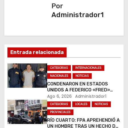
Por
g
Administrador1
a
c
i
Entrada relacionada
ó
n
CATEGORIAS
INTERNACIONALES
NACIONALES
NOTICIAS
d
CONDENARON EN ESTADOS
e
UNIDOS A FEDERICO «FRED»
MACHADO POR LAVADO DE
Ago 6, 2026
Administrador1
e
DINERO Y FRAUDE
CATEGORIAS
LOCALES
NOTICIAS
n
PROVINCIALES
RÍO CUARTO: FPA APREHENDIÓ A
t
UN HOMBRE TRAS UN HECHO DE