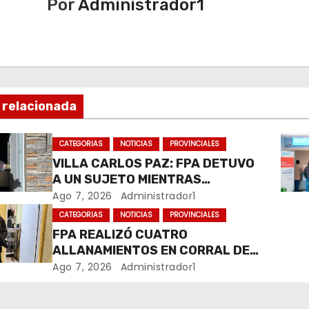
Por
Administrador1
 relacionada
CATEGORIAS
NOTICIAS
PROVINCIALES
VILLA CARLOS PAZ: FPA DETUVO
A UN SUJETO MIENTRAS
COMERCIALIZABA COCAÍNA Y
Ago 7, 2026
Administrador1
MARIHUANA EN UNA PLAZA
CATEGORIAS
NOTICIAS
PROVINCIALES
FPA REALIZÓ CUATRO
ALLANAMIENTOS EN CORRAL DE
BUSTOS-IFFLINGER
Ago 7, 2026
Administrador1