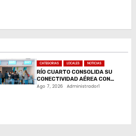
CATEGORIAS
LOCALES
NOTICIAS
RÍO CUARTO CONSOLIDA SU
CONECTIVIDAD AÉREA CON
CUATRO VUELOS SEMANALES A
Ago 7, 2026
Administrador1
BUENOS AIRES