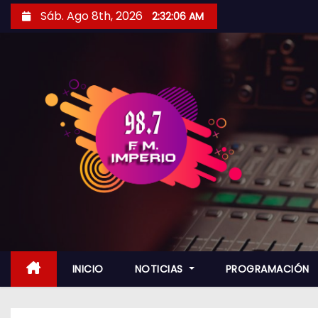
S
Sáb. Ago 8th, 2026
2:32:08 AM
a
l
t
a
r
a
l
c
o
n
t
e
n
INICIO
NOTICIAS
PROGRAMACIÓN
i
d