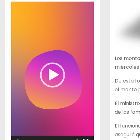
R
e
p
r
o
d
u
Los montos
c
miércoles 
t
De esta fo
o
el monto p
r
d
El ministr
e
de las fam
v
El funcion
í
aseguró qu
d