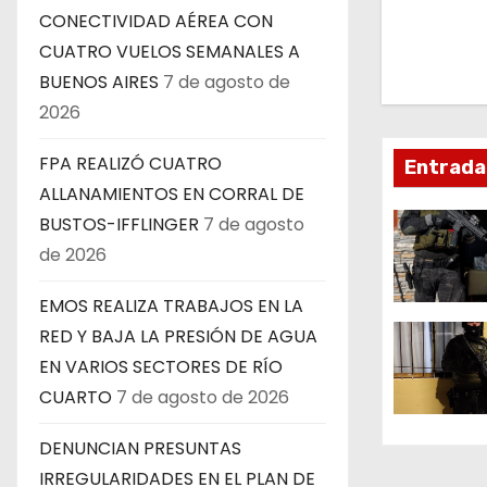
e
CONECTIVIDAD AÉREA CON
g
CUATRO VUELOS SEMANALES A
BUENOS AIRES
7 de agosto de
a
2026
c
FPA REALIZÓ CUATRO
Entrada
i
ALLANAMIENTOS EN CORRAL DE
ó
BUSTOS-IFFLINGER
7 de agosto
de 2026
n
EMOS REALIZA TRABAJOS EN LA
d
RED Y BAJA LA PRESIÓN DE AGUA
e
EN VARIOS SECTORES DE RÍO
CUARTO
7 de agosto de 2026
e
DENUNCIAN PRESUNTAS
n
IRREGULARIDADES EN EL PLAN DE