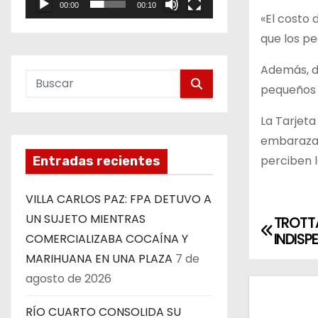
00:00
00:10
e
«El costo 
o
que los p
Además, d
pequeños 
La Tarjeta
embarazad
perciben 
Entradas recientes
VILLA CARLOS PAZ: FPA DETUVO A
UN SUJETO MIENTRAS
TROTT
N
INDISP
COMERCIALIZABA COCAÍNA Y
a
MARIHUANA EN UNA PLAZA
7 de
agosto de 2026
v
RÍO CUARTO CONSOLIDA SU