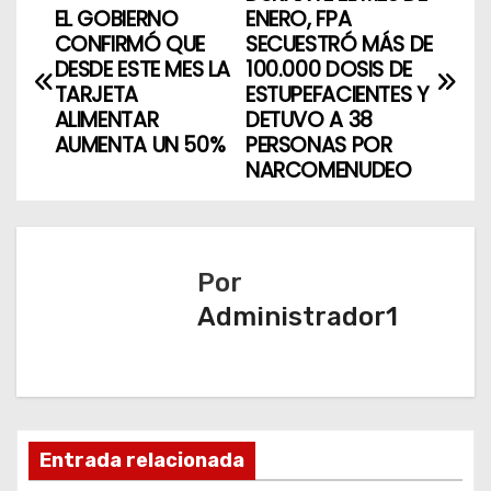
N
EL GOBIERNO
ENERO, FPA
a
CONFIRMÓ QUE
SECUESTRÓ MÁS DE
DESDE ESTE MES LA
100.000 DOSIS DE
v
TARJETA
ESTUPEFACIENTES Y
ALIMENTAR
DETUVO A 38
e
AUMENTA UN 50%
PERSONAS POR
NARCOMENUDEO
g
a
c
Por
Administrador1
i
ó
n
d
Entrada relacionada