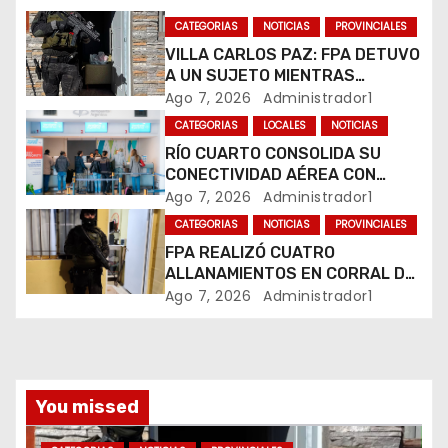
e
CATEGORIAS
NOTICIAS
PROVINCIALES
e
VILLA CARLOS PAZ: FPA DETUVO
A UN SUJETO MIENTRAS
n
COMERCIALIZABA COCAÍNA Y
Ago 7, 2026
Administrador1
MARIHUANA EN UNA PLAZA
CATEGORIAS
LOCALES
NOTICIAS
t
RÍO CUARTO CONSOLIDA SU
CONECTIVIDAD AÉREA CON
r
CUATRO VUELOS SEMANALES A
Ago 7, 2026
Administrador1
BUENOS AIRES
a
CATEGORIAS
NOTICIAS
PROVINCIALES
FPA REALIZÓ CUATRO
d
ALLANAMIENTOS EN CORRAL DE
BUSTOS-IFFLINGER
Ago 7, 2026
Administrador1
a
s
You missed