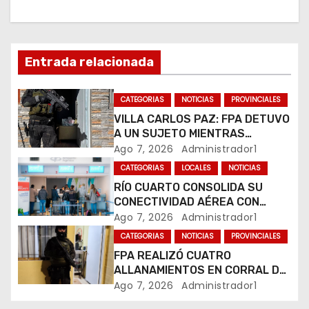
i
ó
n
Entrada relacionada
d
CATEGORIAS
NOTICIAS
PROVINCIALES
e
VILLA CARLOS PAZ: FPA DETUVO
A UN SUJETO MIENTRAS
e
COMERCIALIZABA COCAÍNA Y
Ago 7, 2026
Administrador1
MARIHUANA EN UNA PLAZA
CATEGORIAS
LOCALES
NOTICIAS
n
RÍO CUARTO CONSOLIDA SU
CONECTIVIDAD AÉREA CON
t
CUATRO VUELOS SEMANALES A
Ago 7, 2026
Administrador1
BUENOS AIRES
r
CATEGORIAS
NOTICIAS
PROVINCIALES
FPA REALIZÓ CUATRO
a
ALLANAMIENTOS EN CORRAL DE
BUSTOS-IFFLINGER
Ago 7, 2026
Administrador1
d