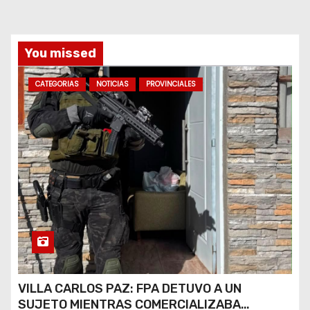
a
s
You missed
CATEGORIAS
NOTICIAS
PROVINCIALES
VILLA CARLOS PAZ: FPA DETUVO A UN
SUJETO MIENTRAS COMERCIALIZABA