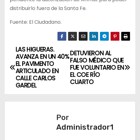
distribuirlo fuera de la Santa Fe.
Fuente: El Ciudadano.
LAS HIGUERAS.
N
DETUVIERON AL
AVANZA EN UN 40%
FALSO MÉDICO QUE
a
EL PAVIMENTO
FUE VOLUNTARIO EN
ARTICULADO EN
EL COE RÍO
v
CALLE CARLOS
CUARTO
GARDEL
e
g
a
Por
Administrador1
c