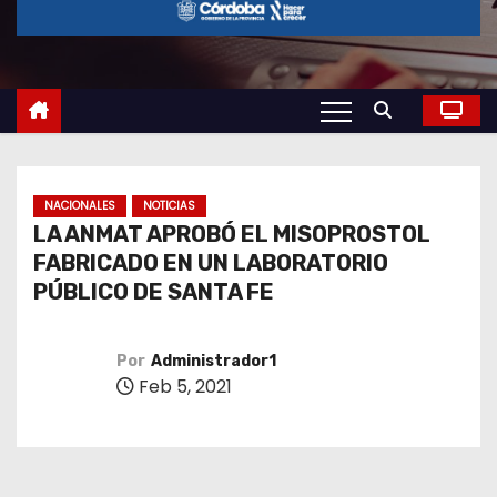
o
NACIONALES
NOTICIAS
LA ANMAT APROBÓ EL MISOPROSTOL
FABRICADO EN UN LABORATORIO
PÚBLICO DE SANTA FE
Por
Administrador1
Feb 5, 2021