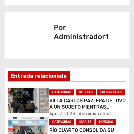
e
g
a
Por
Administrador1
c
i
ó
n
Entrada relacionada
d
CATEGORIAS
NOTICIAS
PROVINCIALES
e
VILLA CARLOS PAZ: FPA DETUVO
A UN SUJETO MIENTRAS
e
COMERCIALIZABA COCAÍNA Y
Ago 7, 2026
Administrador1
MARIHUANA EN UNA PLAZA
CATEGORIAS
LOCALES
NOTICIAS
n
RÍO CUARTO CONSOLIDA SU