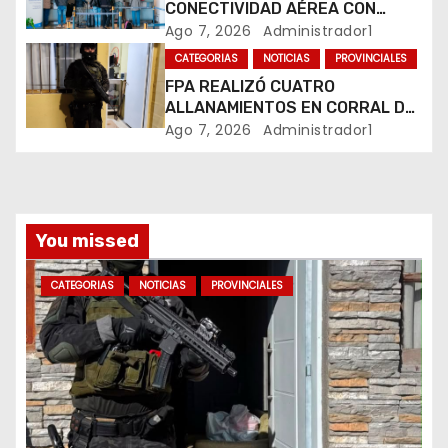
CONECTIVIDAD AÉREA CON
t
CUATRO VUELOS SEMANALES A
Ago 7, 2026
Administrador1
BUENOS AIRES
r
CATEGORIAS
NOTICIAS
PROVINCIALES
FPA REALIZÓ CUATRO
a
ALLANAMIENTOS EN CORRAL DE
BUSTOS-IFFLINGER
Ago 7, 2026
Administrador1
d
a
s
You missed
CATEGORIAS
NOTICIAS
PROVINCIALES