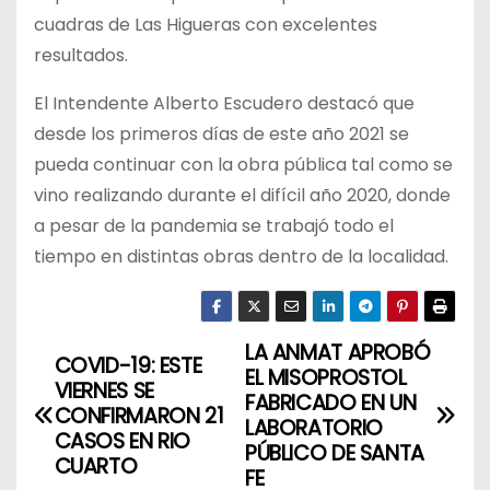
cuadras de Las Higueras con excelentes
resultados.
El Intendente Alberto Escudero destacó que
desde los primeros días de este año 2021 se
pueda continuar con la obra pública tal como se
vino realizando durante el difícil año 2020, donde
a pesar de la pandemia se trabajó todo el
tiempo en distintas obras dentro de la localidad.
LA ANMAT APROBÓ
N
COVID-19: ESTE
EL MISOPROSTOL
VIERNES SE
a
FABRICADO EN UN
CONFIRMARON 21
LABORATORIO
CASOS EN RIO
v
PÚBLICO DE SANTA
CUARTO
FE