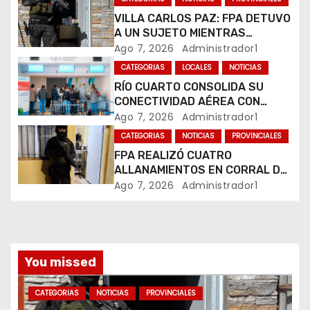
d
VILLA CARLOS PAZ: FPA DETUVO
A UN SUJETO MIENTRAS
e
COMERCIALIZABA COCAÍNA Y
Ago 7, 2026
Administrador1
MARIHUANA EN UNA PLAZA
e
CATEGORIAS
LOCALES
NOTICIAS
RÍO CUARTO CONSOLIDA SU
n
CONECTIVIDAD AÉREA CON
CUATRO VUELOS SEMANALES A
Ago 7, 2026
Administrador1
t
BUENOS AIRES
CATEGORIAS
NOTICIAS
PROVINCIALES
r
FPA REALIZÓ CUATRO
ALLANAMIENTOS EN CORRAL DE
a
BUSTOS-IFFLINGER
Ago 7, 2026
Administrador1
d
a
You missed
s
CATEGORIAS
NOTICIAS
PROVINCIALES