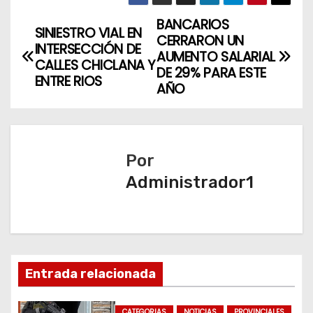
BANCARIOS
N
SINIESTRO VIAL EN
CERRARON UN
INTERSECCIÓN DE
a
AUMENTO SALARIAL
CALLES CHICLANA Y
DE 29% PARA ESTE
ENTRE RIOS
v
AÑO
e
g
Por
a
Administrador1
c
i
ó
Entrada relacionada
n
CATEGORIAS
NOTICIAS
PROVINCIALES