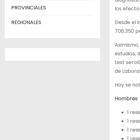
PROVINCIALES
los efecto
REGIONALES
Desde el i
706.350 pe
Asimismo, 
estudios, 
test serol
de Laborat
Hoy se not
Hombres
1 res
1 res
1 res
1 res