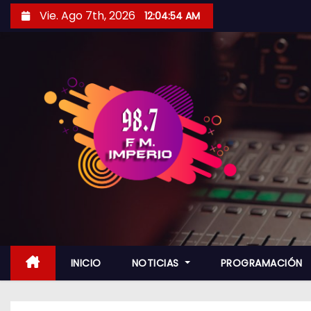
S
Vie. Ago 7th, 2026
12:04:56 AM
a
l
t
a
r
a
l
c
o
n
t
e
n
INICIO
NOTICIAS
PROGRAMACIÓN
i
d