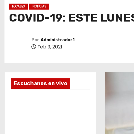
o
LOCALES
NOTICIAS
COVID-19: ESTE LUNE
Por
Administrador1
Feb 9, 2021
Escuchanos en vivo