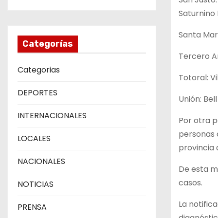
Saturnino 
Santa Marí
Categorías
Tercero Ar
Categorias
Totoral: Vi
DEPORTES
Unión: Bell
INTERNACIONALES
Por otra p
personas c
LOCALES
provincia
NACIONALES
De esta ma
casos.
NOTICIAS
La notific
PRENSA
diagnósti