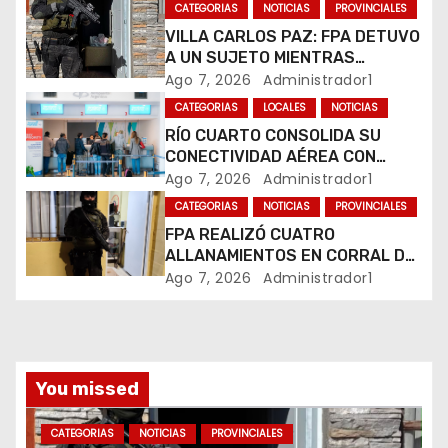
CATEGORIAS
NOTICIAS
PROVINCIALES
d
VILLA CARLOS PAZ: FPA DETUVO
A UN SUJETO MIENTRAS
e
COMERCIALIZABA COCAÍNA Y
Ago 7, 2026
Administrador1
MARIHUANA EN UNA PLAZA
e
CATEGORIAS
LOCALES
NOTICIAS
RÍO CUARTO CONSOLIDA SU
n
CONECTIVIDAD AÉREA CON
CUATRO VUELOS SEMANALES A
Ago 7, 2026
Administrador1
t
BUENOS AIRES
CATEGORIAS
NOTICIAS
PROVINCIALES
r
FPA REALIZÓ CUATRO
ALLANAMIENTOS EN CORRAL DE
a
BUSTOS-IFFLINGER
Ago 7, 2026
Administrador1
d
a
You missed
s
CATEGORIAS
NOTICIAS
PROVINCIALES