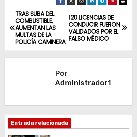
TRAS SUBA DEL
N
120 LICENCIAS DE
COMBUSTIBLE,
CONDUCIR FUERON
a
AUMENTAN LAS
VALIDADOS POR EL
MULTAS DE LA
FALSO MÉDICO
v
POLICÍA CAMINERA
e
g
Por
a
Administrador1
c
i
ó
Entrada relacionada
n