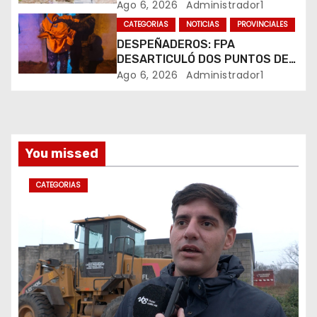
PLUVIALES
Ago 6, 2026
Administrador1
a
CATEGORIAS
NOTICIAS
PROVINCIALES
DESPEÑADEROS: FPA
d
DESARTICULÓ DOS PUNTOS DE
VENTA DE DROGAS. TRES
Ago 6, 2026
Administrador1
a
DETENIDOS
s
You missed
CATEGORIAS