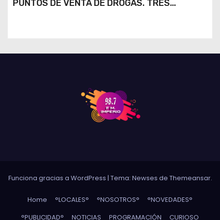
PUNTOS DE VENTA DE DROGAS. TRES
DETENIDOS
Funciona gracias a WordPress
|
Tema: Newses de
Themeansar
.
Home
°LOCALES°
°NOSOTROS°
°NOVEDADES°
°PUBLICIDAD°
NOTICIAS
PROGRAMACIÓN
CURIOSO