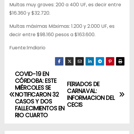
Multas muy graves: 200 a 400 UF, es decir entre
$16.360 y $32.720.
Multas máximas Máximas: 1.200 y 2.000 UF, es
decir entre $98.160 pesos a $163.600.
Fuente:lmdiario
COVID-19 EN
N
CÓRDOBA: ESTE
FERIADOS DE
a
MIÉRCOLES SE
CARNAVAL:
NOTIFICARON 32
INFORMACION DEL
v
CASOS Y DOS
CECIS
FALLECIMIENTOS EN
e
RIO CUARTO
g