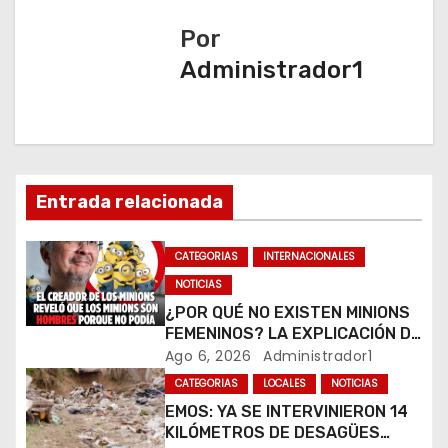
a
Por
c
Administrador1
i
ó
n
Entrada relacionada
d
CATEGORIAS
INTERNACIONALES
e
NOTICIAS
e
¿POR QUÉ NO EXISTEN MINIONS
FEMENINOS? LA EXPLICACIÓN DE
n
SU CREADOR QUE VOLVIÓ A
Ago 6, 2026
Administrador1
VIRALIZARSE
CATEGORIAS
LOCALES
NOTICIAS
t
EMOS: YA SE INTERVINIERON 14
r
KILÓMETROS DE DESAGÜES