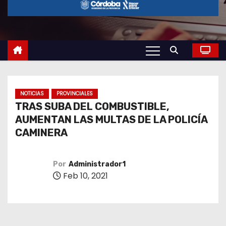
o
NOTICIAS
PROVINCIALES
TRAS SUBA DEL COMBUSTIBLE,
AUMENTAN LAS MULTAS DE LA POLICÍA
CAMINERA
Por
Administrador1
Feb 10, 2021