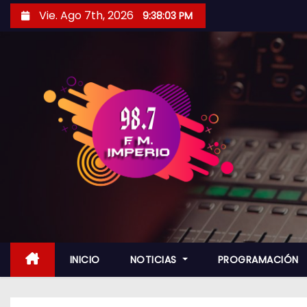
S
Vie. Ago 7th, 2026
9:38:05 PM
a
l
t
a
r
a
l
c
o
n
t
e
n
INICIO
NOTICIAS
PROGRAMACIÓN
i
d