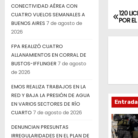
CONECTIVIDAD AÉREA CON
120 LI
N
CUATRO VUELOS SEMANALES A
POR EL
BUENOS AIRES
7 de agosto de
a
2026
v
FPA REALIZÓ CUATRO
e
ALLANAMIENTOS EN CORRAL DE
BUSTOS-IFFLINGER
7 de agosto
g
de 2026
a
EMOS REALIZA TRABAJOS EN LA
c
RED Y BAJA LA PRESIÓN DE AGUA
Entrada
EN VARIOS SECTORES DE RÍO
i
CUARTO
7 de agosto de 2026
ó
DENUNCIAN PRESUNTAS
n
IRREGULARIDADES EN EL PLAN DE