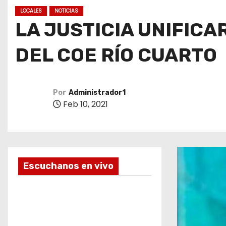
o
LOCALES
NOTICIAS
LA JUSTICIA UNIFICA
DEL COE RÍO CUARTO
Por
Administrador1
Feb 10, 2021
Escuchanos en vivo