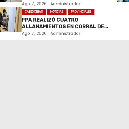
COMERCIALIZABA COCAÍNA Y
Ago 7, 2026
Administrador1
MARIHUANA EN UNA PLAZA
CATEGORIAS
NOTICIAS
PROVINCIALES
FPA REALIZÓ CUATRO
ALLANAMIENTOS EN CORRAL DE
BUSTOS-IFFLINGER
Ago 7, 2026
Administrador1