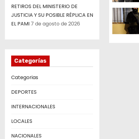
d
RETIROS DEL MINISTERIO DE
JUSTICIA Y SU POSIBLE RÉPLICA EN
e
EL PAMI
7 de agosto de 2026
e
n
t
Categorías
r
Categorias
a
DEPORTES
d
INTERNACIONALES
a
LOCALES
s
NACIONALES