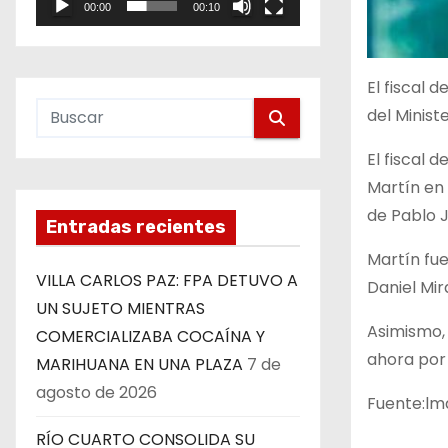
00:00
00:10
e
o
El fiscal 
del Minist
El fiscal 
Martín en 
de Pablo J
Entradas recientes
Martín fue
VILLA CARLOS PAZ: FPA DETUVO A
Daniel Mira
UN SUJETO MIENTRAS
Asimismo, 
COMERCIALIZABA COCAÍNA Y
ahora por 
MARIHUANA EN UNA PLAZA
7 de
agosto de 2026
Fuente:lmd
RÍO CUARTO CONSOLIDA SU