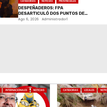
CATEGORIAS
NOTICIAS
PROVINCIALES
DESPEÑADEROS: FPA
DESARTICULÓ DOS PUNTOS DE
VENTA DE DROGAS. TRES
Ago 6, 2026
Administrador1
DETENIDOS
INTERNACIONALES
NOTICIAS
CATEGORIAS
LOCALES
NOTI