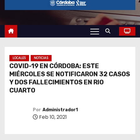
o
LOCALES
NOTICIAS
COVID-19 EN CÓRDOBA: ESTE
MIÉRCOLES SE NOTIFICARON 32 CASOS
Y DOS FALLECIMIENTOS EN RIO
CUARTO
Por
Administrador1
Feb 10, 2021