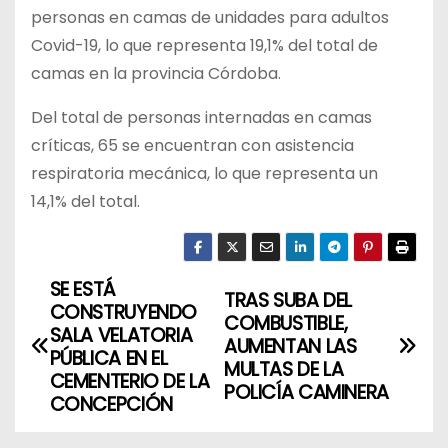
personas en camas de unidades para adultos
Covid-19, lo que representa 19,1% del total de
camas en la provincia Córdoba.
Del total de personas internadas en camas
críticas, 65 se encuentran con asistencia
respiratoria mecánica, lo que representa un
14,1% del total.
SE ESTÁ
N
TRAS SUBA DEL
CONSTRUYENDO
COMBUSTIBLE,
a
SALA VELATORIA
AUMENTAN LAS
PÚBLICA EN EL
MULTAS DE LA
v
CEMENTERIO DE LA
POLICÍA CAMINERA
CONCEPCIÓN
e