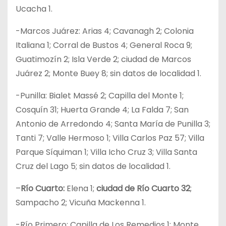
Ucacha 1.
-Marcos Juárez: Arias 4; Cavanagh 2; Colonia
Italiana 1; Corral de Bustos 4; General Roca 9;
Guatimozín 2; Isla Verde 2; ciudad de Marcos
Juárez 2; Monte Buey 8; sin datos de localidad 1.
-Punilla: Bialet Massé 2; Capilla del Monte 1;
Cosquín 31; Huerta Grande 4; La Falda 7; San
Antonio de Arredondo 4; Santa María de Punilla 3;
Tanti 7; Valle Hermoso 1; Villa Carlos Paz 57; Villa
Parque Síquiman 1; Villa Icho Cruz 3; Villa Santa
Cruz del Lago 5; sin datos de localidad 1.
–
Río Cuarto:
Elena 1;
ciudad de Río Cuarto 32
;
Sampacho 2; Vicuña Mackenna 1.
-Río Primero: Capilla de Los Remedios 1; Monte