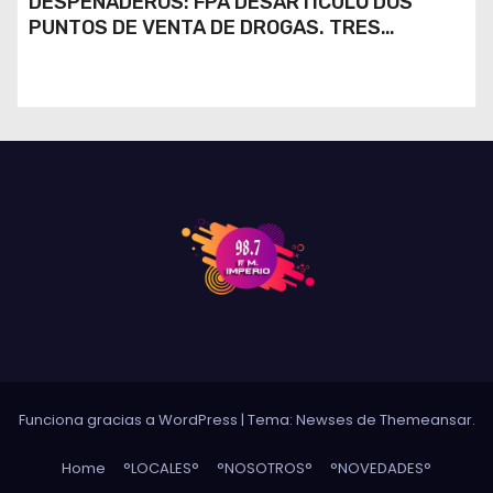
DESPEÑADEROS: FPA DESARTICULÓ DOS
PUNTOS DE VENTA DE DROGAS. TRES
DETENIDOS
Funciona gracias a WordPress
|
Tema: Newses de
Themeansar
.
Home
°LOCALES°
°NOSOTROS°
°NOVEDADES°