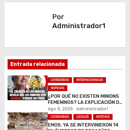
g
a
Por
Administrador1
c
i
ó
n
Entrada relacionada
d
CATEGORIAS
INTERNACIONALES
e
NOTICIAS
¿POR QUÉ NO EXISTEN MINIONS
e
FEMENINOS? LA EXPLICACIÓN DE
SU CREADOR QUE VOLVIÓ A
Ago 6, 2026
Administrador1
n
VIRALIZARSE
CATEGORIAS
LOCALES
NOTICIAS
t
EMOS: YA SE INTERVINIERON 14