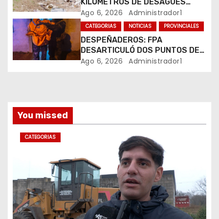
KILÓMETROS DE DESAGÜES
r
PLUVIALES
Ago 6, 2026
Administrador1
CATEGORIAS
NOTICIAS
PROVINCIALES
a
DESPEÑADEROS: FPA
DESARTICULÓ DOS PUNTOS DE
d
VENTA DE DROGAS. TRES
Ago 6, 2026
Administrador1
DETENIDOS
a
s
You missed
CATEGORIAS