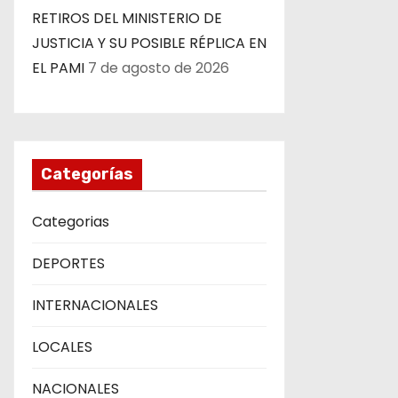
n
RETIROS DEL MINISTERIO DE
t
JUSTICIA Y SU POSIBLE RÉPLICA EN
EL PAMI
7 de agosto de 2026
r
a
d
Categorías
a
s
Categorias
DEPORTES
INTERNACIONALES
LOCALES
NACIONALES