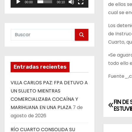
00:00
00:10
de ellos s
e
cual se e
o
Los deteni
de Instruc
Cuarto, qu
«Se aguar
todo ello 
Entradas recientes
Fuente_,
VILLA CARLOS PAZ: FPA DETUVO A
UN SUJETO MIENTRAS
COMERCIALIZABA COCAÍNA Y
FIN DE
N
MARIHUANA EN UNA PLAZA
7 de
ESTUVI
a
agosto de 2026
v
RÍO CUARTO CONSOLIDA SU