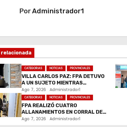
Por
Administrador1
 relacionada
CATEGORIAS
NOTICIAS
PROVINCIALES
VILLA CARLOS PAZ: FPA DETUVO
A UN SUJETO MIENTRAS
COMERCIALIZABA COCAÍNA Y
Ago 7, 2026
Administrador1
MARIHUANA EN UNA PLAZA
CATEGORIAS
NOTICIAS
PROVINCIALES
FPA REALIZÓ CUATRO
ALLANAMIENTOS EN CORRAL DE
BUSTOS-IFFLINGER
Ago 7, 2026
Administrador1