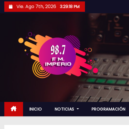
S
Vie. Ago 7th, 2026
3:29:19 PM
a
l
t
a
r
a
l
c
o
n
t
e
n
INICIO
NOTICIAS
PROGRAMACIÓN
i
d