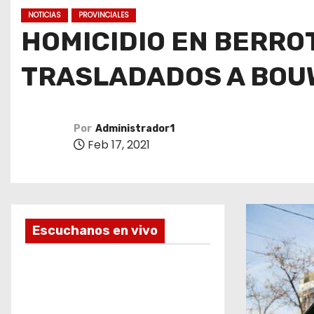
o
NOTICIAS
PROVINCIALES
HOMICIDIO EN BERRO
TRASLADADOS A BOU
Por
Administrador1
Feb 17, 2021
Escuchanos en vivo