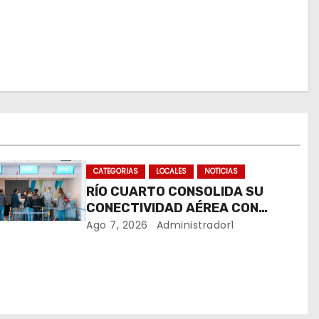
CATEGORIAS
LOCALES
NOTICIAS
RÍO CUARTO CONSOLIDA SU
CONECTIVIDAD AÉREA CON
CUATRO VUELOS SEMANALES A
Ago 7, 2026
Administrador1
BUENOS AIRES