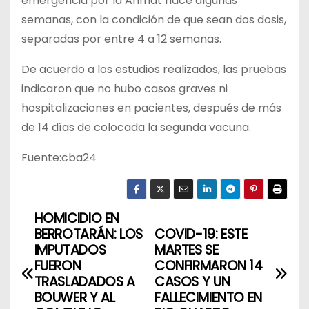
emergencia por la Anmat hace algunas
semanas, con la condición de que sean dos dosis,
separadas por entre 4 a 12 semanas.
De acuerdo a los estudios realizados, las pruebas
indicaron que no hubo casos graves ni
hospitalizaciones en pacientes, después de más
de 14 días de colocada la segunda vacuna.
Fuente:cba24
HOMICIDIO EN
N
BERROTARÁN: LOS
COVID-19: ESTE
a
IMPUTADOS
MARTES SE
FUERON
CONFIRMARON 14
v
TRASLADADOS A
CASOS Y UN
BOUWER Y AL
FALLECIMIENTO EN