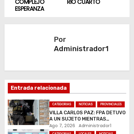
e
COMPLEJO
RIO CUARTO
ESPERANZA
g
a
c
Por
Administrador1
i
ó
n
d
Entrada relacionada
e
CATEGORIAS
NOTICIAS
PROVINCIALES
e
VILLA CARLOS PAZ: FPA DETUVO
A UN SUJETO MIENTRAS
n
COMERCIALIZABA COCAÍNA Y
Ago 7, 2026
Administrador1
MARIHUANA EN UNA PLAZA
CATEGORIAS
LOCALES
NOTICIAS