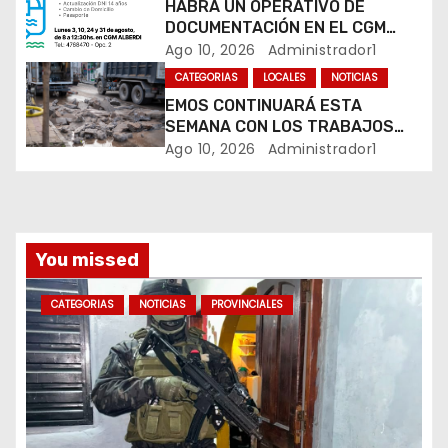
HABRÁ UN OPERATIVO DE
n
DOCUMENTACIÓN EN EL CGM
ALBERDI
Ago 10, 2026
Administrador1
t
CATEGORIAS
LOCALES
NOTICIAS
r
EMOS CONTINUARÁ ESTA
SEMANA CON LOS TRABAJOS
a
SOBRE CALLE ALVEAR
Ago 10, 2026
Administrador1
d
a
You missed
s
CATEGORIAS
NOTICIAS
PROVINCIALES