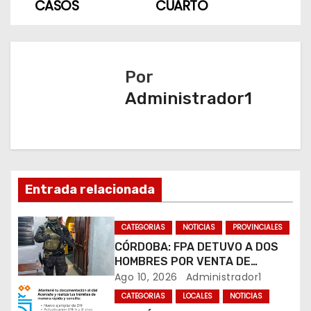
v
CASOS
CUARTO
e
g
Por
a
Administrador1
c
i
ó
Entrada relacionada
n
CATEGORIAS
NOTICIAS
PROVINCIALES
d
CÓRDOBA: FPA DETUVO A DOS
HOMBRES POR VENTA DE
e
DROGAS EN TRES BARRIOS DE
Ago 10, 2026
Administrador1
LA CAPITAL
e
CATEGORIAS
LOCALES
NOTICIAS