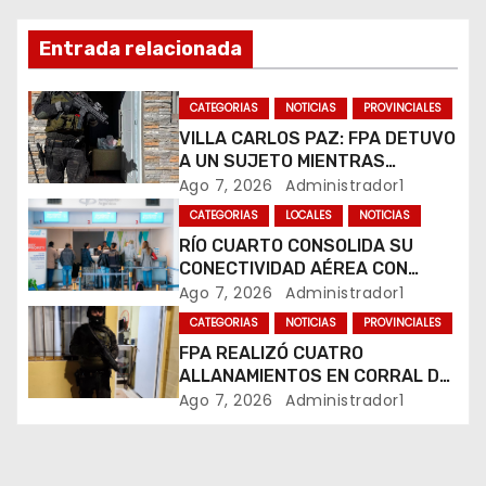
ó
n
Entrada relacionada
d
CATEGORIAS
NOTICIAS
PROVINCIALES
e
VILLA CARLOS PAZ: FPA DETUVO
A UN SUJETO MIENTRAS
e
COMERCIALIZABA COCAÍNA Y
Ago 7, 2026
Administrador1
MARIHUANA EN UNA PLAZA
CATEGORIAS
LOCALES
NOTICIAS
n
RÍO CUARTO CONSOLIDA SU
CONECTIVIDAD AÉREA CON
t
CUATRO VUELOS SEMANALES A
Ago 7, 2026
Administrador1
BUENOS AIRES
r
CATEGORIAS
NOTICIAS
PROVINCIALES
FPA REALIZÓ CUATRO
a
ALLANAMIENTOS EN CORRAL DE
BUSTOS-IFFLINGER
Ago 7, 2026
Administrador1
d
a