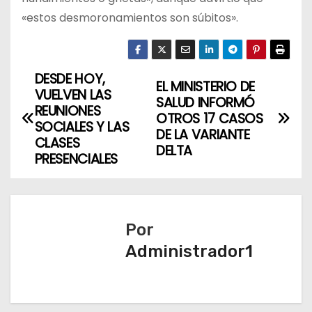
«estos desmoronamientos son súbitos».
DESDE HOY,
N
EL MINISTERIO DE
VUELVEN LAS
SALUD INFORMÓ
a
REUNIONES
OTROS 17 CASOS
SOCIALES Y LAS
DE LA VARIANTE
v
CLASES
DELTA
PRESENCIALES
e
g
a
Por
Administrador1
c
i