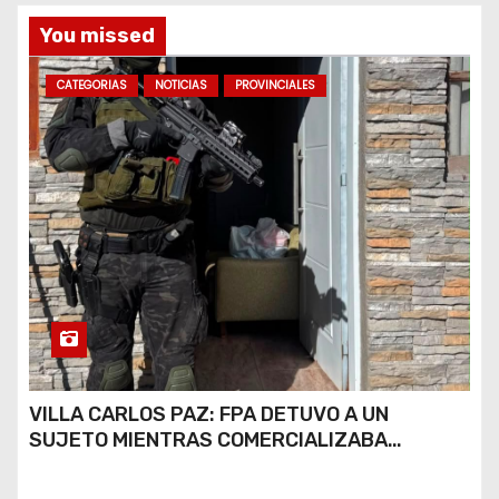
s
You missed
CATEGORIAS
NOTICIAS
PROVINCIALES
VILLA CARLOS PAZ: FPA DETUVO A UN
SUJETO MIENTRAS COMERCIALIZABA
COCAÍNA Y MARIHUANA EN UNA PLAZA