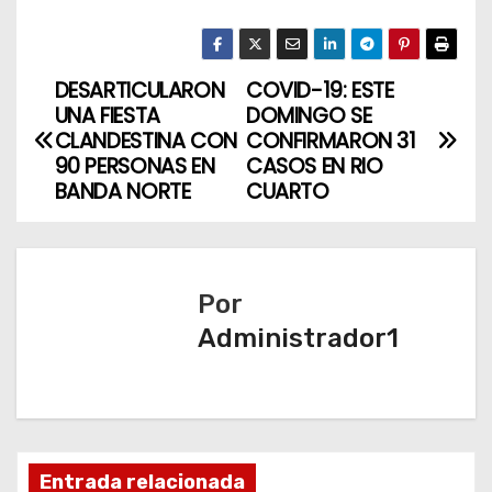
DESARTICULARON
COVID-19: ESTE
N
UNA FIESTA
DOMINGO SE
a
CLANDESTINA CON
CONFIRMARON 31
90 PERSONAS EN
CASOS EN RIO
v
BANDA NORTE
CUARTO
e
g
Por
a
Administrador1
c
i
ó
Entrada relacionada