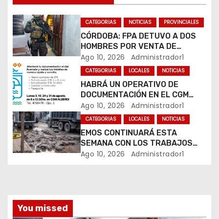
n
CATEGORIAS
NOTICIAS
PROVINCIALES
d
CÓRDOBA: FPA DETUVO A DOS
HOMBRES POR VENTA DE
e
DROGAS EN TRES BARRIOS DE
Ago 10, 2026
Administrador1
LA CAPITAL
e
CATEGORIAS
LOCALES
NOTICIAS
HABRÁ UN OPERATIVO DE
n
DOCUMENTACIÓN EN EL CGM
ALBERDI
Ago 10, 2026
Administrador1
t
CATEGORIAS
LOCALES
NOTICIAS
r
EMOS CONTINUARÁ ESTA
SEMANA CON LOS TRABAJOS
a
SOBRE CALLE ALVEAR
Ago 10, 2026
Administrador1
d
a
You missed
s