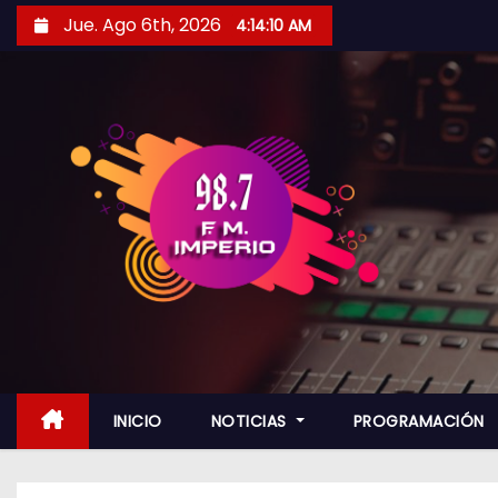
S
Jue. Ago 6th, 2026
4:14:12 AM
a
l
t
a
r
a
l
c
o
n
t
e
n
INICIO
NOTICIAS
PROGRAMACIÓN
i
d