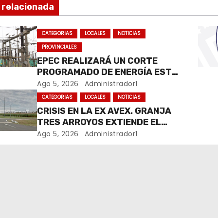
 relacionada
CATEGORIAS
LOCALES
NOTICIAS
PROVINCIALES
EPEC REALIZARÁ UN CORTE
PROGRAMADO DE ENERGÍA ESTE
JUEVES EN RÍO CUARTO
Ago 5, 2026
Administrador1
CATEGORIAS
LOCALES
NOTICIAS
CRISIS EN LA EX AVEX. GRANJA
TRES ARROYOS EXTIENDE EL
CIERRE DE LA PLANTA DE AVEX
Ago 5, 2026
Administrador1
EN RÍO CUARTO Y CRECE LA
INCERTIDUMBRE DE LOS
TRABAJADORES