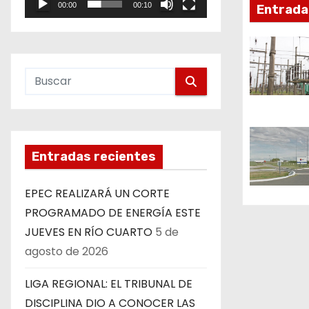
i
00:00
00:10
Entrada
e
ó
o
n
d
e
e
Entradas recientes
n
EPEC REALIZARÁ UN CORTE
t
PROGRAMADO DE ENERGÍA ESTE
r
JUEVES EN RÍO CUARTO
5 de
agosto de 2026
a
LIGA REGIONAL: EL TRIBUNAL DE
d
DISCIPLINA DIO A CONOCER LAS