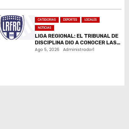
CATEGORIAS
DEPORTES
LOCALES
NOTICIAS
LIGA REGIONAL: EL TRIBUNAL DE
DISCIPLINA DIO A CONOCER LAS
SANCIONES DEL BOLETÍN OFICIAL
Ago 5, 2026
Administrador1
N.º 24