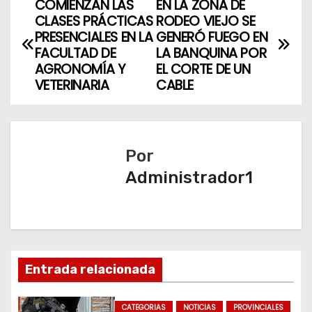
COMIENZAN LAS
EN LA ZONA DE
N
CLASES PRÁCTICAS
RODEO VIEJO SE
a
PRESENCIALES EN LA
GENERÓ FUEGO EN
FACULTAD DE
LA BANQUINA POR
v
AGRONOMÍA Y
EL CORTE DE UN
VETERINARIA
CABLE
e
g
a
Por
Administrador1
c
i
ó
n
Entrada relacionada
d
CATEGORIAS
NOTICIAS
PROVINCIALES