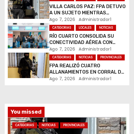
e
VILLA CARLOS PAZ: FPA DETUVO
A UN SUJETO MIENTRAS
e
COMERCIALIZABA COCAÍNA Y
Ago 7, 2026
Administrador1
MARIHUANA EN UNA PLAZA
CATEGORIAS
LOCALES
NOTICIAS
n
RÍO CUARTO CONSOLIDA SU
CONECTIVIDAD AÉREA CON
t
CUATRO VUELOS SEMANALES A
Ago 7, 2026
Administrador1
BUENOS AIRES
r
CATEGORIAS
NOTICIAS
PROVINCIALES
FPA REALIZÓ CUATRO
a
ALLANAMIENTOS EN CORRAL DE
BUSTOS-IFFLINGER
Ago 7, 2026
Administrador1
d
a
s
You missed
CATEGORIAS
NOTICIAS
PROVINCIALES