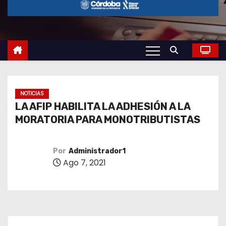
o
NOTICIAS
LA AFIP HABILITA LA ADHESIÓN A LA
MORATORIA PARA MONOTRIBUTISTAS
Por
Administrador1
Ago 7, 2021