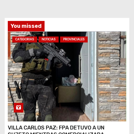
a
s
You missed
CATEGORIAS
NOTICIAS
PROVINCIALES
VILLA CARLOS PAZ: FPA DETUVO A UN