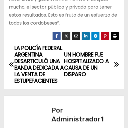
mucho, el sector público y privado para tener
estos resultados. Esto es fruto de un esfuerzo de
todos los cordobeses”.
LA POLICÍA FEDERAL
N
ARGENTINA
UN HOMBRE FUE
a
DESARTICULÓ UNA
HOSPITALIZADO A
BANDA DEDICADA A
CAUSA DE UN
v
LA VENTA DE
DISPARO
ESTUPEFACIENTES
e
g
a
Por
Administrador1
c