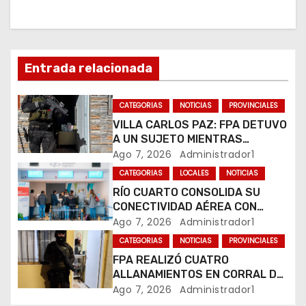
i
ó
n
Entrada relacionada
d
CATEGORIAS
NOTICIAS
PROVINCIALES
e
VILLA CARLOS PAZ: FPA DETUVO
A UN SUJETO MIENTRAS
e
COMERCIALIZABA COCAÍNA Y
Ago 7, 2026
Administrador1
MARIHUANA EN UNA PLAZA
CATEGORIAS
LOCALES
NOTICIAS
n
RÍO CUARTO CONSOLIDA SU
CONECTIVIDAD AÉREA CON
t
CUATRO VUELOS SEMANALES A
Ago 7, 2026
Administrador1
BUENOS AIRES
r
CATEGORIAS
NOTICIAS
PROVINCIALES
FPA REALIZÓ CUATRO
a
ALLANAMIENTOS EN CORRAL DE
BUSTOS-IFFLINGER
Ago 7, 2026
Administrador1
d