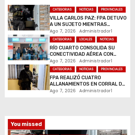
d
CATEGORIAS
NOTICIAS
PROVINCIALES
e
VILLA CARLOS PAZ: FPA DETUVO
A UN SUJETO MIENTRAS
e
COMERCIALIZABA COCAÍNA Y
Ago 7, 2026
Administrador1
MARIHUANA EN UNA PLAZA
CATEGORIAS
LOCALES
NOTICIAS
n
RÍO CUARTO CONSOLIDA SU
CONECTIVIDAD AÉREA CON
t
CUATRO VUELOS SEMANALES A
Ago 7, 2026
Administrador1
BUENOS AIRES
r
CATEGORIAS
NOTICIAS
PROVINCIALES
FPA REALIZÓ CUATRO
a
ALLANAMIENTOS EN CORRAL DE
BUSTOS-IFFLINGER
Ago 7, 2026
Administrador1
d
a
s
You missed