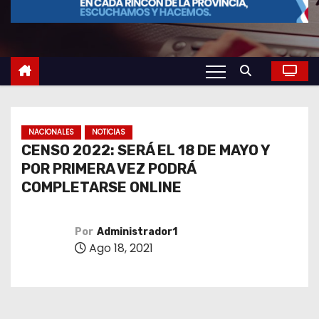
o
NACIONALES
NOTICIAS
CENSO 2022: SERÁ EL 18 DE MAYO Y
POR PRIMERA VEZ PODRÁ
COMPLETARSE ONLINE
Por
Administrador1
Ago 18, 2021