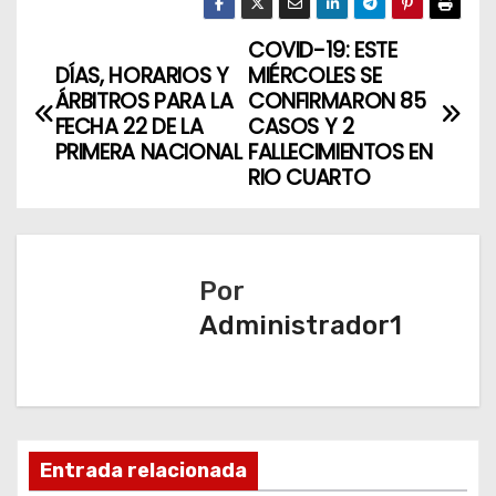
COVID-19: ESTE
N
DÍAS, HORARIOS Y
MIÉRCOLES SE
a
ÁRBITROS PARA LA
CONFIRMARON 85
FECHA 22 DE LA
CASOS Y 2
v
PRIMERA NACIONAL
FALLECIMIENTOS EN
RIO CUARTO
e
g
a
Por
Administrador1
c
i
ó
n
Entrada relacionada