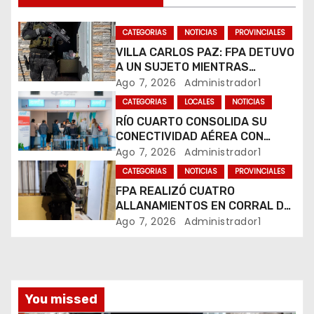
d
CATEGORIAS
NOTICIAS
PROVINCIALES
e
VILLA CARLOS PAZ: FPA DETUVO
e
A UN SUJETO MIENTRAS
COMERCIALIZABA COCAÍNA Y
Ago 7, 2026
Administrador1
n
MARIHUANA EN UNA PLAZA
CATEGORIAS
LOCALES
NOTICIAS
RÍO CUARTO CONSOLIDA SU
t
CONECTIVIDAD AÉREA CON
CUATRO VUELOS SEMANALES A
Ago 7, 2026
Administrador1
r
BUENOS AIRES
CATEGORIAS
NOTICIAS
PROVINCIALES
a
FPA REALIZÓ CUATRO
ALLANAMIENTOS EN CORRAL DE
d
BUSTOS-IFFLINGER
Ago 7, 2026
Administrador1
a
s
You missed