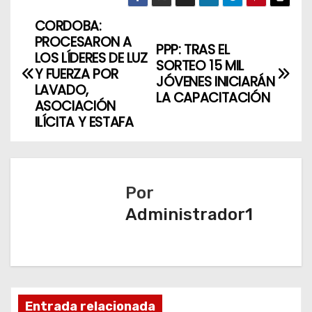
CORDOBA:
N
PROCESARON A
PPP: TRAS EL
a
LOS LÍDERES DE LUZ
SORTEO 15 MIL
Y FUERZA POR
JÓVENES INICIARÁN
v
LAVADO,
LA CAPACITACIÓN
ASOCIACIÓN
e
ILÍCITA Y ESTAFA
g
a
Por
c
Administrador1
i
ó
n
Entrada relacionada