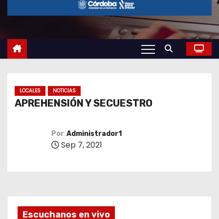
o
LOCALES
NOTICIAS
APREHENSIÓN Y SECUESTRO
Por
Administrador1
Sep 7, 2021
Escuchanos en vivo