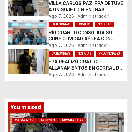
VILLA CARLOS PAZ: FPA DETUVO
e
A UN SUJETO MIENTRAS
COMERCIALIZABA COCAÍNA Y
Ago 7, 2026
Administrador1
n
MARIHUANA EN UNA PLAZA
CATEGORIAS
LOCALES
NOTICIAS
RÍO CUARTO CONSOLIDA SU
t
CONECTIVIDAD AÉREA CON
CUATRO VUELOS SEMANALES A
Ago 7, 2026
Administrador1
r
BUENOS AIRES
CATEGORIAS
NOTICIAS
PROVINCIALES
a
FPA REALIZÓ CUATRO
ALLANAMIENTOS EN CORRAL DE
d
BUSTOS-IFFLINGER
Ago 7, 2026
Administrador1
a
s
You missed
CATEGORIAS
NOTICIAS
PROVINCIALES