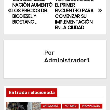
a
NACIÓN AUMENTÓ
EL PRIMER
LOS PRECIOS DEL
ENCUENTRO PARA
v
BIODIESEL Y
COMENZAR SU
BIOETANOL
IMPLEMENTACIÓN
e
EN LA CIUDAD
g
a
Por
c
Administrador1
i
ó
n
Entrada relacionada
d
CATEGORIAS
NOTICIAS
PROVINCIALES
e