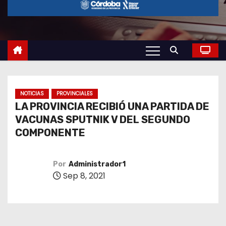
o
NOTICIAS
PROVINCIALES
LA PROVINCIA RECIBIÓ UNA PARTIDA DE
VACUNAS SPUTNIK V DEL SEGUNDO
COMPONENTE
Por
Administrador1
Sep 8, 2021