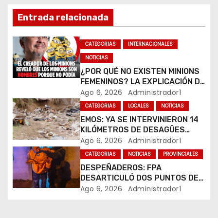
ó
Entrada relacionada
n
CATEGORIAS
INTERNACIONALES
d
NOTICIAS
e
¿POR QUÉ NO EXISTEN MINIONS
FEMENINOS? LA EXPLICACIÓN DE
e
SU CREADOR QUE VOLVIÓ A
Ago 6, 2026
Administrador1
VIRALIZARSE
CATEGORIAS
LOCALES
NOTICIAS
n
EMOS: YA SE INTERVINIERON 14
t
KILÓMETROS DE DESAGÜES
PLUVIALES
Ago 6, 2026
Administrador1
r
CATEGORIAS
NOTICIAS
PROVINCIALES
DESPEÑADEROS: FPA
a
DESARTICULÓ DOS PUNTOS DE
VENTA DE DROGAS. TRES
Ago 6, 2026
Administrador1
d
DETENIDOS
a