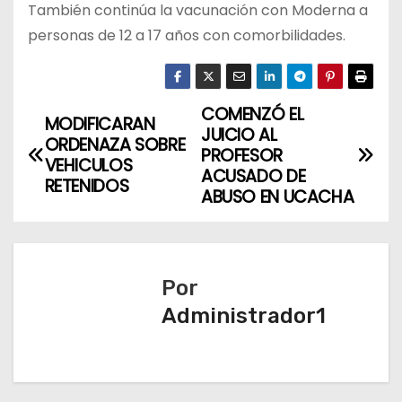
También continúa la vacunación con Moderna a
personas de 12 a 17 años con comorbilidades.
COMENZÓ EL
N
MODIFICARAN
JUICIO AL
ORDENAZA SOBRE
a
PROFESOR
VEHICULOS
ACUSADO DE
RETENIDOS
v
ABUSO EN UCACHA
e
g
Por
a
Administrador1
c
i