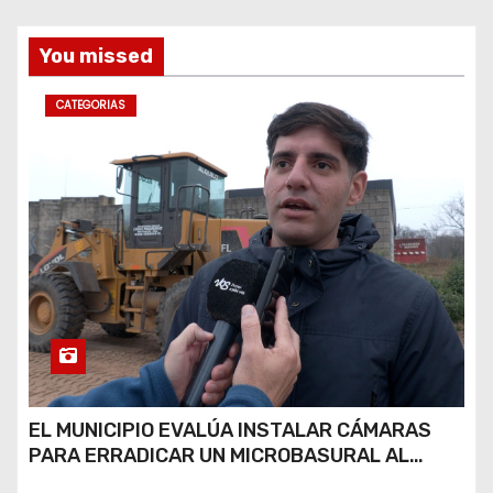
s
You missed
CATEGORIAS
EL MUNICIPIO EVALÚA INSTALAR CÁMARAS
PARA ERRADICAR UN MICROBASURAL AL
FINAL DE CALLE CARDARELLI