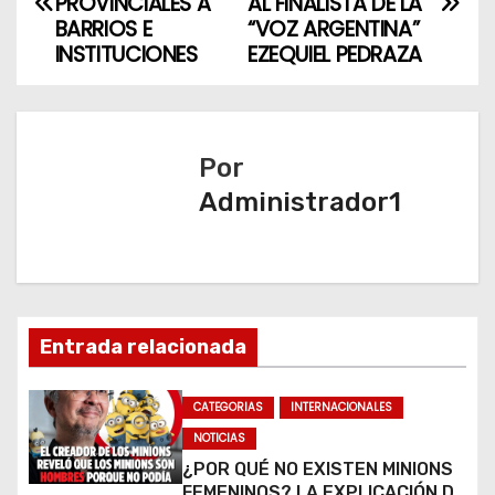
a
PROVINCIALES A
AL FINALISTA DE LA
BARRIOS E
“VOZ ARGENTINA”
v
INSTITUCIONES
EZEQUIEL PEDRAZA
e
g
Por
a
Administrador1
c
i
ó
Entrada relacionada
n
CATEGORIAS
INTERNACIONALES
d
NOTICIAS
e
¿POR QUÉ NO EXISTEN MINIONS
FEMENINOS? LA EXPLICACIÓN DE