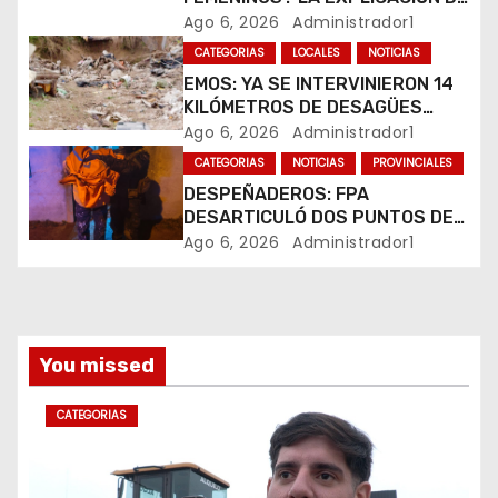
e
SU CREADOR QUE VOLVIÓ A
Ago 6, 2026
Administrador1
VIRALIZARSE
CATEGORIAS
LOCALES
NOTICIAS
n
EMOS: YA SE INTERVINIERON 14
t
KILÓMETROS DE DESAGÜES
PLUVIALES
Ago 6, 2026
Administrador1
r
CATEGORIAS
NOTICIAS
PROVINCIALES
DESPEÑADEROS: FPA
a
DESARTICULÓ DOS PUNTOS DE
VENTA DE DROGAS. TRES
Ago 6, 2026
Administrador1
d
DETENIDOS
a
s
You missed
CATEGORIAS