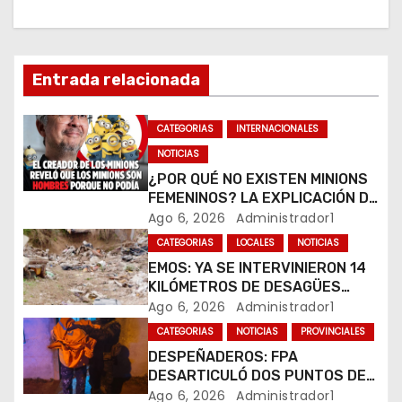
i
ó
Entrada relacionada
n
CATEGORIAS
INTERNACIONALES
d
NOTICIAS
e
¿POR QUÉ NO EXISTEN MINIONS
FEMENINOS? LA EXPLICACIÓN DE
e
SU CREADOR QUE VOLVIÓ A
Ago 6, 2026
Administrador1
VIRALIZARSE
CATEGORIAS
LOCALES
NOTICIAS
n
EMOS: YA SE INTERVINIERON 14
t
KILÓMETROS DE DESAGÜES
PLUVIALES
Ago 6, 2026
Administrador1
r
CATEGORIAS
NOTICIAS
PROVINCIALES
DESPEÑADEROS: FPA
a
DESARTICULÓ DOS PUNTOS DE
VENTA DE DROGAS. TRES
Ago 6, 2026
Administrador1