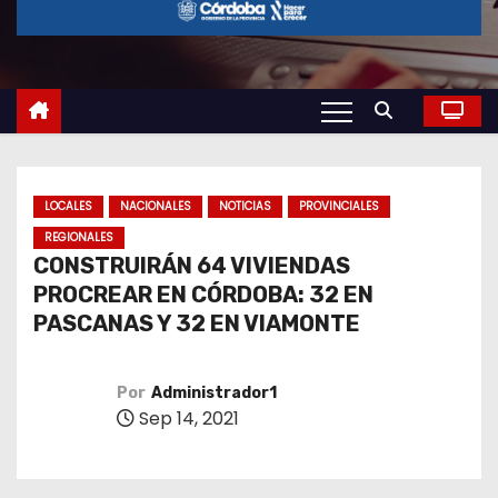
o
LOCALES
NACIONALES
NOTICIAS
PROVINCIALES
REGIONALES
CONSTRUIRÁN 64 VIVIENDAS
PROCREAR EN CÓRDOBA: 32 EN
PASCANAS Y 32 EN VIAMONTE
Por
Administrador1
Sep 14, 2021