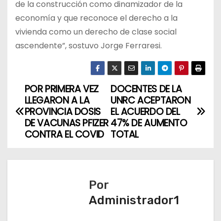
de la construcción como dinamizador de la
economía y que reconoce el derecho a la
vivienda como un derecho de clase social
ascendente”, sostuvo Jorge Ferraresi.
POR PRIMERA VEZ
DOCENTES DE LA
N
LLEGARON A LA
UNRC ACEPTARON
a
PROVINCIA DOSIS
EL ACUERDO DEL
DE VACUNAS PFIZER
47% DE AUMENTO
v
CONTRA EL COVID
TOTAL
e
g
Por
a
Administrador1
c