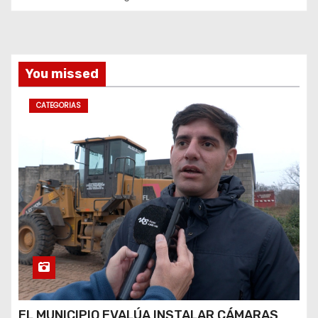
d
DETENIDOS
a
s
You missed
CATEGORIAS
EL MUNICIPIO EVALÚA INSTALAR CÁMARAS