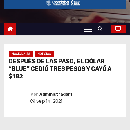
o
NACIONALES
NOTICIAS
DESPUÉS DE LAS PASO, EL DÓLAR
“BLUE” CEDIÓ TRES PESOS Y CAYÓ A
$182
Por
Administrador1
Sep 14, 2021