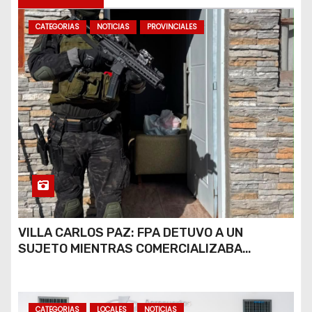
s
CATEGORIAS
NOTICIAS
PROVINCIALES
VILLA CARLOS PAZ: FPA DETUVO A UN
SUJETO MIENTRAS COMERCIALIZABA
COCAÍNA Y MARIHUANA EN UNA PLAZA
CATEGORIAS
LOCALES
NOTICIAS