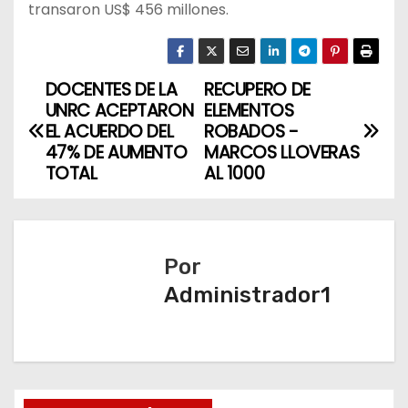
transaron US$ 456 millones.
DOCENTES DE LA
RECUPERO DE
N
UNRC ACEPTARON
ELEMENTOS
a
EL ACUERDO DEL
ROBADOS -
47% DE AUMENTO
MARCOS LLOVERAS
v
TOTAL
AL 1000
e
g
Por
a
Administrador1
c
i
ó