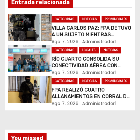
Entrada relacionada
n
CATEGORIAS
NOTICIAS
PROVINCIALES
d
VILLA CARLOS PAZ: FPA DETUVO
A UN SUJETO MIENTRAS
e
COMERCIALIZABA COCAÍNA Y
Ago 7, 2026
Administrador1
MARIHUANA EN UNA PLAZA
e
CATEGORIAS
LOCALES
NOTICIAS
RÍO CUARTO CONSOLIDA SU
n
CONECTIVIDAD AÉREA CON
CUATRO VUELOS SEMANALES A
Ago 7, 2026
Administrador1
t
BUENOS AIRES
CATEGORIAS
NOTICIAS
PROVINCIALES
r
FPA REALIZÓ CUATRO
ALLANAMIENTOS EN CORRAL DE
a
BUSTOS-IFFLINGER
Ago 7, 2026
Administrador1
d
a
You missed