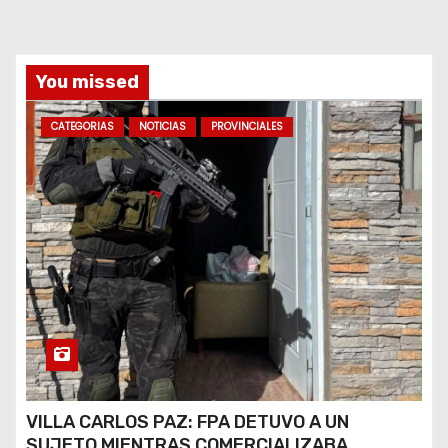
a
s
You missed
CATEGORIAS
NOTICIAS
PROVINCIALES
VILLA CARLOS PAZ: FPA DETUVO A UN
SUJETO MIENTRAS COMERCIALIZABA