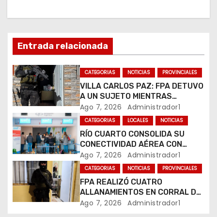
i
ó
n
Entrada relacionada
d
CATEGORIAS
NOTICIAS
PROVINCIALES
e
VILLA CARLOS PAZ: FPA DETUVO
A UN SUJETO MIENTRAS
e
COMERCIALIZABA COCAÍNA Y
Ago 7, 2026
Administrador1
MARIHUANA EN UNA PLAZA
CATEGORIAS
LOCALES
NOTICIAS
n
RÍO CUARTO CONSOLIDA SU
CONECTIVIDAD AÉREA CON
t
CUATRO VUELOS SEMANALES A
Ago 7, 2026
Administrador1
BUENOS AIRES
r
CATEGORIAS
NOTICIAS
PROVINCIALES
FPA REALIZÓ CUATRO
a
ALLANAMIENTOS EN CORRAL DE
BUSTOS-IFFLINGER
Ago 7, 2026
Administrador1
d