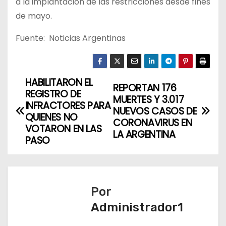
a la implantación de las restricciones desde fines
de mayo.
Fuente: Noticias Argentinas
HABILITARON EL
N
REPORTAN 176
REGISTRO DE
MUERTES Y 3.017
a
INFRACTORES PARA
NUEVOS CASOS DE
QUIENES NO
CORONAVIRUS EN
v
VOTARON EN LAS
LA ARGENTINA
PASO
e
g
a
Por
Administrador1
c