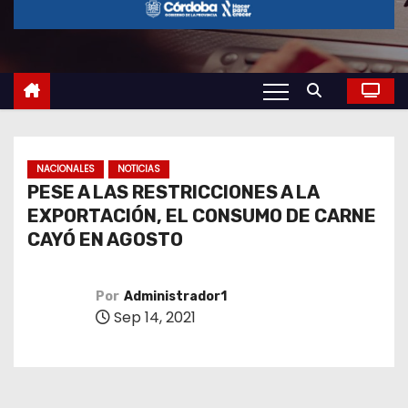
o
NACIONALES
NOTICIAS
PESE A LAS RESTRICCIONES A LA
EXPORTACIÓN, EL CONSUMO DE CARNE
CAYÓ EN AGOSTO
Por
Administrador1
Sep 14, 2021