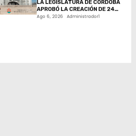
LA LEGISLATURA DE CÓRDOBA
APROBÓ LA CREACIÓN DE 24
NUEVOS ÓRGANOS DEL
Ago 6, 2026
Administrador1
MINISTERIO PÚBLICO DE LA
DEFENSA