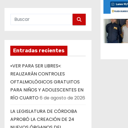
n
d
e
e
Entradas recientes
n
t
«VER PARA SER LIBRES»:
REALIZARÁN CONTROLES
r
OFTALMOLÓGICOS GRATUITOS
a
PARA NIÑOS Y ADOLESCENTES EN
RÍO CUARTO
6 de agosto de 2026
d
LA LEGISLATURA DE CÓRDOBA
a
APROBÓ LA CREACIÓN DE 24
s
NUEVOS ÓRGANOS DEL