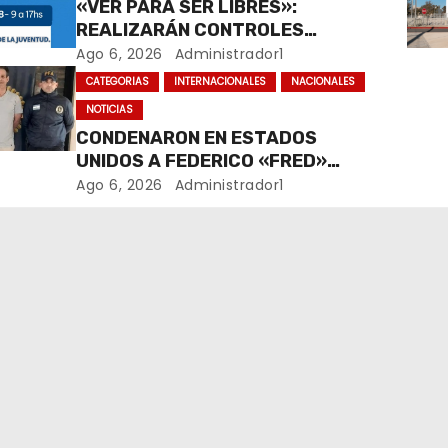
«VER PARA SER LIBRES»:
REALIZARÁN CONTROLES
OFTALMOLÓGICOS GRATUITOS
Ago 6, 2026
Administrador1
PARA NIÑOS Y ADOLESCENTES EN
CATEGORIAS
INTERNACIONALES
NACIONALES
RÍO CUARTO
NOTICIAS
CONDENARON EN ESTADOS
UNIDOS A FEDERICO «FRED»
MACHADO POR LAVADO DE
Ago 6, 2026
Administrador1
DINERO Y FRAUDE