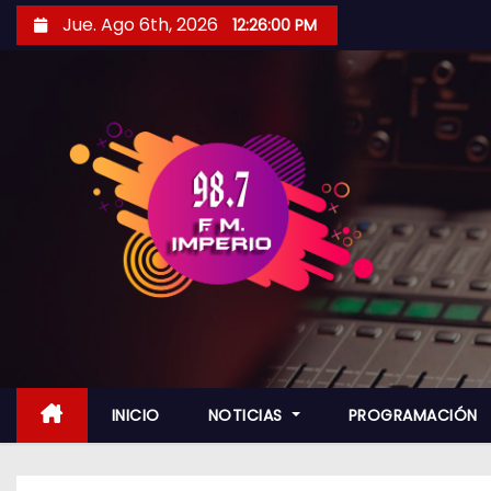
S
Jue. Ago 6th, 2026
12:26:02 PM
a
l
t
a
r
a
l
c
o
n
t
e
n
INICIO
NOTICIAS
PROGRAMACIÓN
i
d