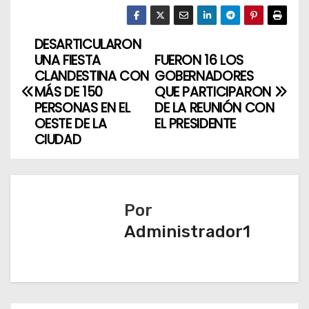
DESARTICULARON
N
UNA FIESTA
FUERON 16 LOS
a
CLANDESTINA CON
GOBERNADORES
MÁS DE 150
QUE PARTICIPARON
v
PERSONAS EN EL
DE LA REUNIÓN CON
OESTE DE LA
EL PRESIDENTE
e
CIUDAD
g
a
Por
c
Administrador1
i
ó