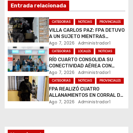
n
Entrada relacionada
d
CATEGORIAS
NOTICIAS
PROVINCIALES
e
VILLA CARLOS PAZ: FPA DETUVO
e
A UN SUJETO MIENTRAS
COMERCIALIZABA COCAÍNA Y
Ago 7, 2026
Administrador1
n
MARIHUANA EN UNA PLAZA
CATEGORIAS
LOCALES
NOTICIAS
RÍO CUARTO CONSOLIDA SU
t
CONECTIVIDAD AÉREA CON
CUATRO VUELOS SEMANALES A
Ago 7, 2026
Administrador1
r
BUENOS AIRES
CATEGORIAS
NOTICIAS
PROVINCIALES
a
FPA REALIZÓ CUATRO
ALLANAMIENTOS EN CORRAL DE
d
BUSTOS-IFFLINGER
Ago 7, 2026
Administrador1
a
s