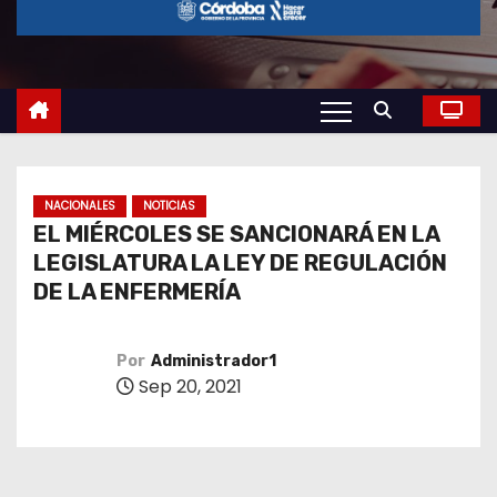
o
NACIONALES
NOTICIAS
EL MIÉRCOLES SE SANCIONARÁ EN LA
LEGISLATURA LA LEY DE REGULACIÓN
DE LA ENFERMERÍA
Por
Administrador1
Sep 20, 2021