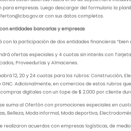
n para empresas. Luego descargar del formulario la planil
oferton@cba.gov.ar con sus datos completos.
con entidades bancarias y empresas
 con la participación de dos entidades financieras “bien
drá ofertas especiales y 4 cuotas sin interés con Tarje
ados, Proveedurías y Almacenes.
brá 12, 20 y 24 cuotas para los rubros: Construcción, Ele
 GNC. Adicionalmente, en comercios de estos rubros que 
compras digitales con un tope de $ 2.000 por cliente dura
se suma al Ofertón con promociones especiales en cuotas
s, Belleza, Moda informal, Moda deportiva, Electrodomést
e realizaron acuerdos con empresas logísticas, de medio