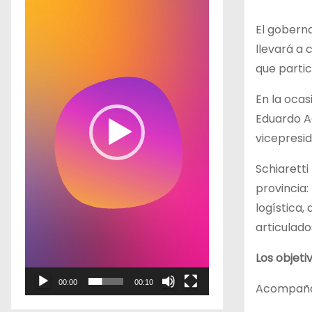
p
El goberna
r
llevará a 
o
que partic
d
u
En la ocas
c
Eduardo Ac
t
vicepresi
o
Schiaretti
r
provincia
d
logística,
e
articulado
v
í
Los objeti
d
00:00
00:10
Acompañar
e
o