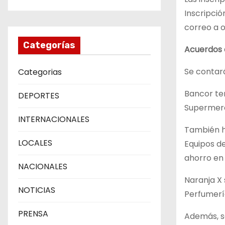
Inscripció
correo a 
Categorías
Acuerdos 
Se contará
Categorias
Bancor ten
DEPORTES
Supermerc
INTERNACIONALES
También ha
LOCALES
Equipos de
ahorro en 
NACIONALES
Naranja X 
NOTICIAS
Perfumería
PRENSA
Además, s