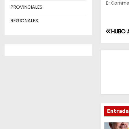
E-Commerce
PROVINCIALES
REGIONALES
N
HUBO A
a
v
e
g
a
c
Entrada
i
ó